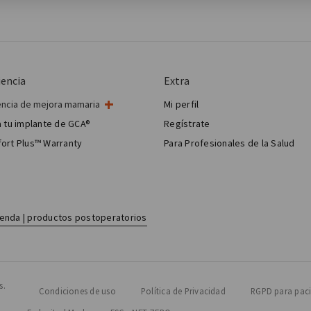
iencia
Extra
encia de mejora mamaria
Mi perfil
ugía de mama
 tu implante de GCA®
Regístrate
 estética mamaria
ort Plus™ Warranty
Para Profesionales de la Salud
Breast Reconstruction™
ienda | productos postoperatorios
s.
Condiciones de uso
Política de Privacidad
RGPD para paci