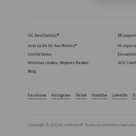
GC Aesthetics®
Mi exper
Acerca de GC Aesthetics®
Mi experi
Mi cir
Contáctanos
Encuentra
Cirugía
Historias reales, Mujeres Reales
GCA Comf
Total 
Blog
Facebook
Instagram
Tiktok
Youtube
LinkedIn
T
Copyright © 2022 GC Aesthetics®. Todos los derechos reservado