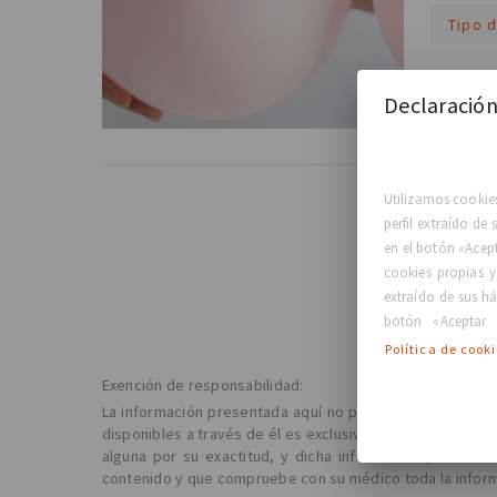
Tipo 
Leer más
Declaración
Utilizamos cookies
perfil extraído de
en el botón «Acep
cookies propias y
extraído de sus há
botón «Aceptar 
Política de cook
Exención de responsabilidad:
La información presentada aquí no pretende sustituir e
disponibles a través de él es exclusivamente para fines 
alguna por su exactitud, y dicha información podrá m
contenido y que compruebe con su médico toda la informa