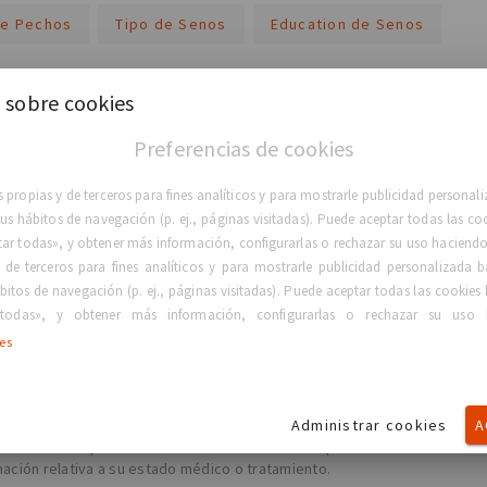
de Pechos
Tipo de Senos
Education de Senos
 sobre cookies
Preferencias de cookies
 propias y de terceros para fines analíticos y para mostrarle publicidad persona
 sus hábitos de navegación (p. ej., páginas visitadas). Puede aceptar todas las co
tar todas», y obtener más información, configurarlas o rechazar su uso haciendo 
VOLVER A LA PÁGINA DE INICIO
 de terceros para fines analíticos y para mostrarle publicidad personalizada b
bitos de navegación (p. ej., páginas visitadas). Puede aceptar todas las cookies 
todas», y obtener más información, configurarlas o rechazar su uso 
ies
l asesoramiento, diagnóstico o tratamiento médico profesional. Todo e
Administrar cookies
A
informativos. GC Aesthetics® no ofrece garantía alguna de la exactitud d
odificarse sin previo aviso. Le recomendamos que confirme con otras
ción relativa a su estado médico o tratamiento.