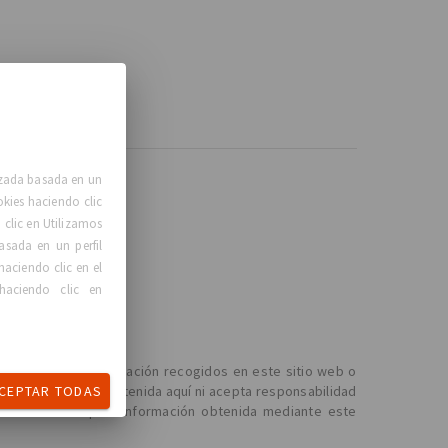
lizada basada en un
okies haciendo clic
clic en Utilizamos
asada en un perfil
haciendo clic en el
haciendo clic en
l contenido e información recogidos en este sitio web o
CEPTAR TODAS
e la información contenida aquí ni acepta responsabilidad
 fuentes cualquier información obtenida mediante este