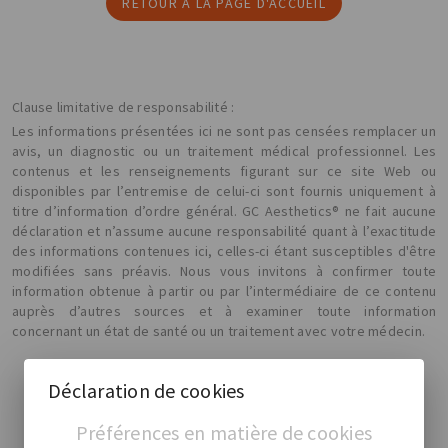
RETOUR À LA PAGE D'ACCUEIL
Clause limitative de responsabilité :
Les informations présentées ici ne sont pas censées remplacer un
avis, un diagnostic ou un traitement médical professionnel. Les
contenus et les renseignements figurant sur ce site Web ou
disponibles par l’entremise de celui-ci sont fournis uniquement à
titre d’information d’ordre général. GC Aesthetics® ne fait aucune
déclaration et n’assume aucune responsabilité quant à l’exactitude
des informations contenues ici, celles-ci étant susceptibles d'être
modifiées sans préavis. Nous vous invitons à confirmer toute
information obtenue à partir ou par l’intermédiaire de ce contenu
auprès d’autres sources et à examiner toute information
concernant un état de santé ou un traitement avec votre médecin.
Déclaration de cookies
Préférences en matière de cookies