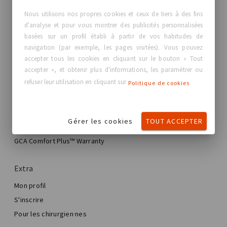
GC Aesthetics®
Nous utilisons nos propres cookies et ceux de tiers à des fins
d'analyse et pour vous montrer des publicités personnalisées
À propos de GC Aesthetics®
basées sur un profil établi à partir de vos habitudes de
Nous contacter
navigation (par exemple, les pages visitées). Vous pouvez
Vraies histoires, vraies femmes
accepter tous les cookies en cliquant sur le bouton « Tout
Blog
accepter », et obtenir plus d'informations, les paramétrer ou
refuser leur utilisation en cliquant sur
Politique de cookies
Mon expérience
Mon parcours de plastie mammaire
Gérer les cookies
TOUT ACCEPTER
Ma chirurgie mammaire
Trouver votre implant GCA®
Chirurgie esthétique mammaire
GCA Comfort Plus™ Warranty
Total Breast Reconstruction™
Extra
Mon profil
S'inscrire
Pour les chirurgien·nes