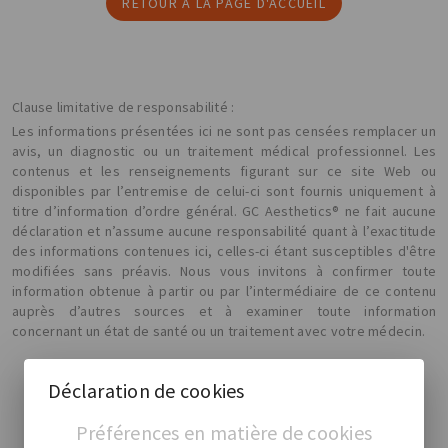
RETOUR À LA PAGE D'ACCUEIL
Clause limitative de responsabilité :
Les informations présentées ici ne sont pas censées remplacer un
avis, un diagnostic ou un traitement médical professionnel. Les
contenus et les renseignements figurant sur ce site Web ou
disponibles par l’entremise de celui-ci sont fournis uniquement à
titre d’information d’ordre général. GC Aesthetics® ne fait aucune
déclaration et n’assume aucune responsabilité quant à l’exactitude
des informations contenues ici, celles-ci étant susceptibles d'être
modifiées sans préavis. Nous vous invitons à confirmer toute
information obtenue à partir ou par l’intermédiaire de ce contenu
auprès d’autres sources et à examiner toute information
concernant un état de santé ou un traitement avec votre médecin.
Déclaration de cookies
Préférences en matière de cookies