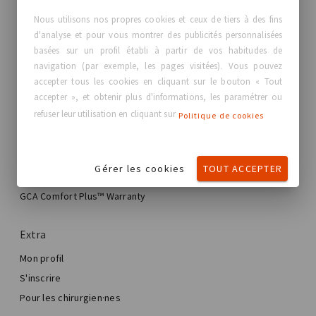
GC Aesthetics®
Nous utilisons nos propres cookies et ceux de tiers à des fins
d'analyse et pour vous montrer des publicités personnalisées
À propos de GC Aesthetics®
basées sur un profil établi à partir de vos habitudes de
Nous contacter
navigation (par exemple, les pages visitées). Vous pouvez
Vraies histoires, vraies femmes
accepter tous les cookies en cliquant sur le bouton « Tout
Blog
accepter », et obtenir plus d'informations, les paramétrer ou
refuser leur utilisation en cliquant sur
Politique de cookies
Mon expérience
Mon parcours de plastie mammaire
Gérer les cookies
TOUT ACCEPTER
Ma chirurgie mammaire
Trouver votre implant GCA®
Chirurgie esthétique mammaire
GCA Comfort Plus™ Warranty
Total Breast Reconstruction™
Extra
Mon profil
S'inscrire
Pour les chirurgien·nes