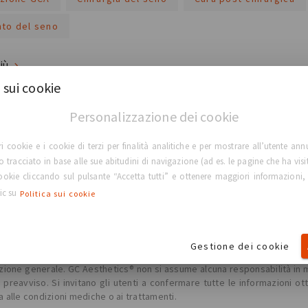
to del seno
più
 sui cookie
Personalizzazione dei cookie
ri cookie e i cookie di terzi per finalità analitiche e per mostrare all’utente ann
lo tracciato in base alle sue abitudini di navigazione (ad es. le pagine che ha visi
TORNA ALLA HOME PAGE
 cookie cliccando sul pulsante “Accetta tutti” e ottenere maggiori informazioni,
lic su
Politica sui cookie
Gestione dei cookie
lenza, la diagnosi o il trattamento da parte di un medico professionista
ne generale. GC Aesthetics® non si assume alcuna responsabilità in merit
reavviso. Si invitano gli utenti a confermare tutte le informazioni ot
a alle condizioni mediche o ai trattamenti.