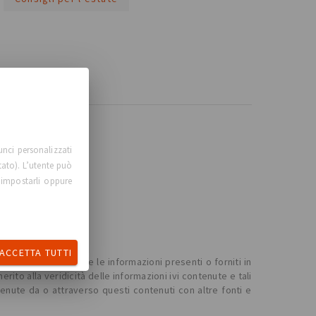
unci personalizzati
tato). L’utente può
 impostarli oppure
ACCETTA TUTTI
. Tutti i contenuti e le informazioni presenti o forniti in
o alla veridicità delle informazioni ivi contenute e tali
tenute da o attraverso questi contenuti con altre fonti e