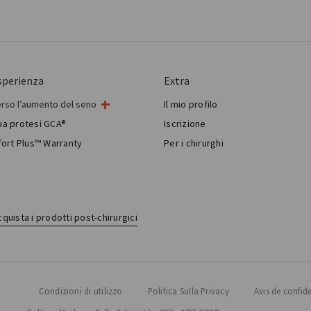
sperienza
Extra
erso l’aumento del seno
Il mio profilo
intervento al seno
tua protesi GCA®
Iscrizione
gia mammaria estetica
ort Plus™ Warranty
Per i chirurghi
Breast Reconstruction™
quista i prodotti post-chirurgici
Condizioni di utilizzo
Politica Sulla Privacy
Avis de confid