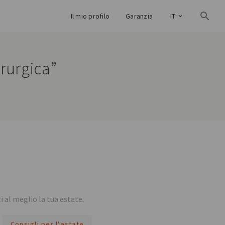
Il mio profilo
Garanzia
IT
irurgica”
 al meglio la tua estate.
Consigli per l'estate