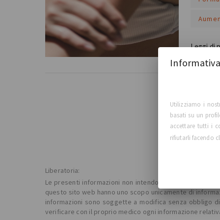
Aumen
Leggi di 
Informativa
Utilizziamo i nost
basati su un profi
accettare tutti i
rifiutarli facendo c
Liberatoria:
Le presenti informazioni non intendono sostituire la consu
questo sito web hanno uno scopo unicamente di informazio
informazioni sono soggette a modifica senza obbligo di p
verificare con il proprio medico ogni informazione relativ