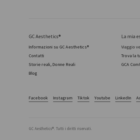
GC Aesthetics®
La mia e
Informazioni su GC Aesthetics®
Viaggio v
Il mio 
Contatti
Trova la 
Chirur
Storie reali, Donne Reali
GCA Comf
Total 
Blog
Facebook
Instagram
Tiktok
Youtube
LinkedIn
Ac
GC Aesthetics®. Tutti i diritti riservati.