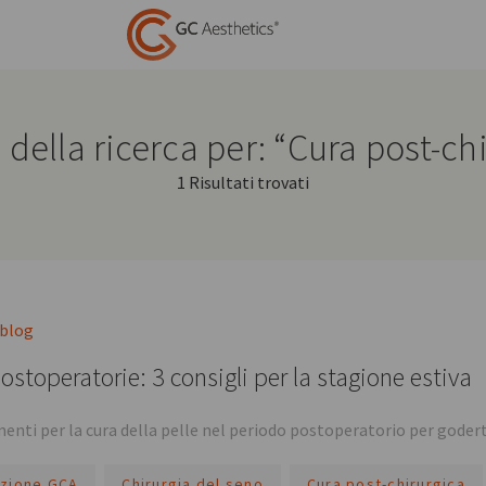
i della ricerca per: “Cura post-ch
1 Risultati trovati
 blog
ostoperatorie: 3 consigli per la stagione estiva
enti per la cura della pelle nel periodo postoperatorio per goderti
zione GCA
Chirurgia del seno
Cura post-chirurgica