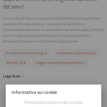
del seno?
È noto che la fase di recupero è fondamentale per garantire
risultati ottimali dopo un intervento di aumento o
sollevamento del seno. In entrambi i tipi di chirurgia, prodotti
come i reggiseni compressivi post-chirurgici aiutano il
processo di recupero e facilitano la guarigione.
Prodotti post-chirurgici
Indumenti compressivi
Noa by GCA
Suggerimenti postoperatori
Leggi di più
Informativa sui cookie
Personalizzazione dei cookie