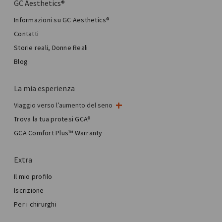
GC Aesthetics®
Informazioni su GC Aesthetics®
Contatti
Storie reali, Donne Reali
Blog
La mia esperienza
Viaggio verso l’aumento del seno
Il mio intervento al seno
Trova la tua protesi GCA®
Chirurgia mammaria estetica
GCA Comfort Plus™ Warranty
Total Breast Reconstruction™
Extra
Il mio profilo
Iscrizione
Per i chirurghi