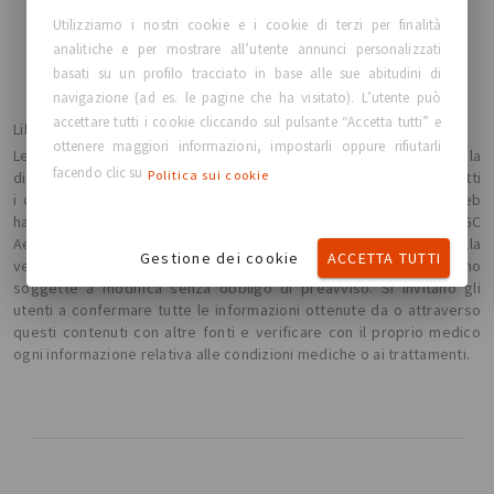
TORNA ALLA HOME PAGE
Utilizziamo i nostri cookie e i cookie di terzi per finalità
analitiche e per mostrare all’utente annunci personalizzati
basati su un profilo tracciato in base alle sue abitudini di
navigazione (ad es. le pagine che ha visitato). L’utente può
accettare tutti i cookie cliccando sul pulsante “Accetta tutti” e
Liberatoria:
ottenere maggiori informazioni, impostarli oppure rifiutarli
Le presenti informazioni non intendono sostituire la consulenza, la
facendo clic su
Politica sui cookie
diagnosi o il trattamento da parte di un medico professionista. Tutti
i contenuti e le informazioni presenti o forniti in questo sito web
hanno uno scopo unicamente di informazione generale. GC
Aesthetics® non si assume alcuna responsabilità in merito alla
Gestione dei cookie
ACCETTA TUTTI
veridicità delle informazioni ivi contenute e tali informazioni sono
soggette a modifica senza obbligo di preavviso. Si invitano gli
utenti a confermare tutte le informazioni ottenute da o attraverso
questi contenuti con altre fonti e verificare con il proprio medico
ogni informazione relativa alle condizioni mediche o ai trattamenti.