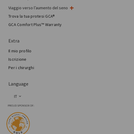
Viaggio verso l’aumento del seno
Il mio intervento al seno
Trova la tua protesi GCA®
Chirurgia mammaria estetica
GCA Comfort Plus™ Warranty
Total Breast Reconstruction™
Extra
Il mio profilo
Iscrizione
Per i chirurghi
Language
IT