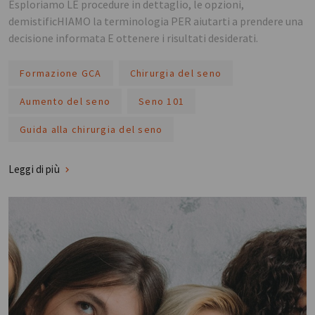
Esploriamo LE procedure in dettaglio, le opzioni,
demistificHIAMO la terminologia PER aiutarti a prendere una
decisione informata E ottenere i risultati desiderati.
Formazione GCA
Chirurgia del seno
Aumento del seno
Seno 101
Guida alla chirurgia del seno
Leggi di più