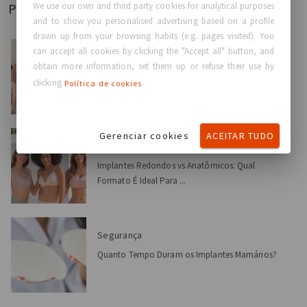
We use our own and third party cookies for analytical purposes
Postado recentemente
and to show you personalised advertising based on a profile
drawn up from your browsing habits (e.g. pages visited). You
can accept all cookies by clicking the "Accept all" button, and
Dicas e fatos
obtain more information, set them up or refuse their use by
Transferência de Gordura vs Implantes Mamários:
clicking
Política de cookies
Qual é a Dif...
Gerenciar cookies
ACEITAR TUDO
Dicas e fatos
Implantes Redondos vs Anatômicos: Qual
Formato É Ideal Para ...
Segurança
Quanto Tempo Duram os Implantes Mamários?