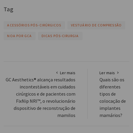
Tag
ACESSÓRIOS PÓS-CIRÚRGICOS
VESTUÁRIO DE COMPRESSÃO
NOA POR GCA
DICAS PÓS-CIRURGIA
Ler mais
Ler mais
GC Aesthetics® alcança resultados
Quais são os
incontestáveis em cuidados
diferentes
cirúrgicos e de pacientes com
tipos de
FixNip NRI™, o revolucionário
colocação de
dispositivo de reconstrução de
implantes
mamilos
mamários?