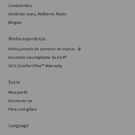
Contate-Nos
Histórias reais, Mulheres Reais
Blogue
Minha experiência
Minha jornada de aumento de mamas
Minha cirurgia de mama
Encontre seu implante da GCA®
Cirurgia estética de mama
GCA Comfort Plus™ Warranty
Total Breast Reconstruction™
Extra
Meu perfil
Inscrever-se
Para cirurgiões
Language