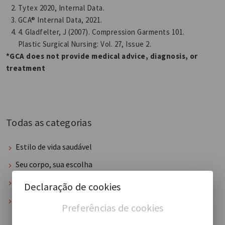
Tytex 2020, Internal Data.
GCA® Internal Data, 2021.
4. Gladfelter, J (2007). Compression Garments 101.
Plastic Surgical Nursing: Vol. 27, Issue 2.
*GCA does not provide medical advice, diagnosis, or
treatment
Todas as categorias
Estilo de vida saudável
Seu corpo, sua escolha
Dicas e fatos
Declaração de cookies
Segurança
Preferências de cookies