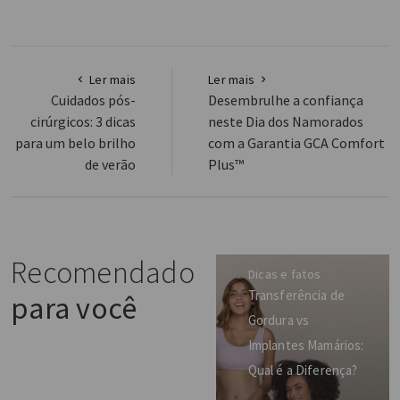
Ler mais
Ler mais
Cuidados pós-
Desembrulhe a confiança
cirúrgicos: 3 dicas
neste Dia dos Namorados
para um belo brilho
com a Garantia GCA Comfort
de verão
Plus™
Recomendado
Dicas e fatos
Transferência de
para você
Gordura vs
Implantes Mamários:
Qual é a Diferença?