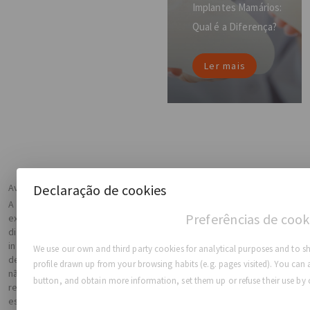
Implantes Mamários:
Qual é a Diferença?
Ler mais
Aviso legal:
Declaração de cookies
A informação apresentada no presente documento não se destina,
Preferências de cook
explícita ou implicitamente, a substituir orientações médicas,
diagnóstico ou tratamento profissionais. Todo o conteúdo e as
informações contidas nos websites, ou disponibilizadas por meio
We use our own and third party cookies for analytical purposes and to s
deles, destinam-se apenas a informações gerais. A GC Aesthetics®
profile drawn up from your browsing habits (e.g. pages visited). You can a
não faz nenhuma declaração nem assume qualquer
button, and obtain more information, set them up or refuse their use by 
responsabilidade pela exatidão das informações aqui contidas, e
essas informações estão sujeitas a alterações sem aviso.