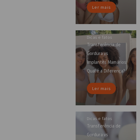
Ler mais
Dicas e fatos
Transferência de
Gordura vs
Implantes Mamários:
Qual é a Diferença?
Ler mais
Dicas e fatos
Transferência de
Gordura vs