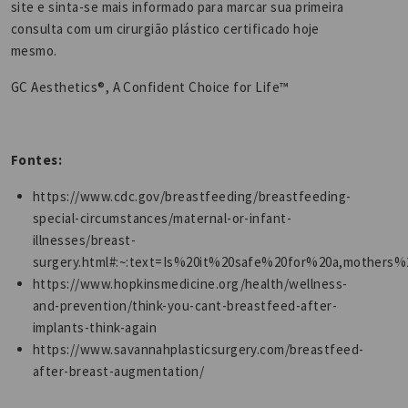
site e sinta-se mais informado para marcar sua primeira
consulta com um cirurgião plástico certificado hoje
mesmo.
GC Aesthetics®️, A Confident Choice for Life™️
Fontes:
https://www.cdc.gov/breastfeeding/breastfeeding-
special-circumstances/maternal-or-infant-
illnesses/breast-
surgery.html#:~:text=Is%20it%20safe%20for%20a,mothers
https://www.hopkinsmedicine.org/health/wellness-
and-prevention/think-you-cant-breastfeed-after-
implants-think-again
https://www.savannahplasticsurgery.com/breastfeed-
after-breast-augmentation/