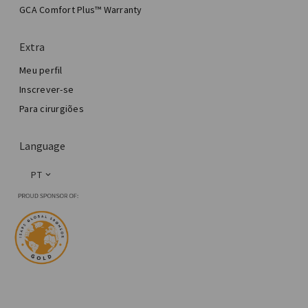
GCA Comfort Plus™ Warranty
Total Breast Reconstruction™
Extra
Meu perfil
Inscrever-se
Para cirurgiões
Language
PT