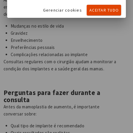
enquanto outras podem optar por uma cirurgia de revisão
Gerenciar cookies
ACEITAR TUDO
devido a:
Mudanças no estilo de vida
Gravidez
Envelhecimento
Preferências pessoais
Complicações relacionadas ao implante
Consultas regulares com o cirurgião ajudam a monitorar a
condição dos implantes e a saúde geral das mamas.
Perguntas para fazer durante a
consulta
Antes da mamoplastia de aumento, é importante
conversar sobre:
Qual tipo de implante é recomendado
Quais resultados são realistas