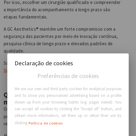
Por isso, escolher um cirurgião qualificado e compreender
a importância do acompanhamento a longo prazo são
etapas fundamentais.
A GC Aesthetics® mantém um forte compromisso com a
segurança das pacientes por meio de inovação contínua,
pesquisa clínica de longo prazo e elevados padrões de
qualidade.
Declaração de cookies
Saiba mais sobre o Compromisso da
GC Aesthetics® com
Segurança e Qualidade.
Preferências de cookies
We use our own and third party cookies for analytical purposes
Quanto tempo duram os implantes
and to show you personalised advertising based on a profile
mamários?
drawn up from your browsing habits (e.g. pages visited). You
can accept all cookies by clicking the "Accept all" button, and
Os implantes mamários não são considerados dispositivos
obtain more information, set them up or refuse their use by
permanentes, embora muitas pacientes tenham
clicking
resultados duradouros por muitos anos.
Política de cookies
Algumas mulheres nunca precisarão substituí-los,