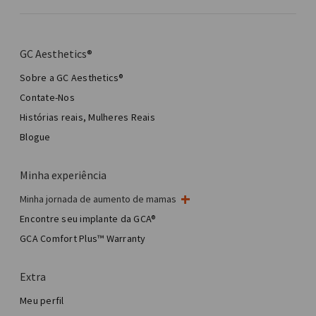
GC Aesthetics®
Sobre a GC Aesthetics®
Contate-Nos
Histórias reais, Mulheres Reais
Blogue
Minha experiência
Minha jornada de aumento de mamas
Minha cirurgia de mama
Encontre seu implante da GCA®
Cirurgia estética de mama
GCA Comfort Plus™ Warranty
Total Breast Reconstruction™
Extra
Meu perfil