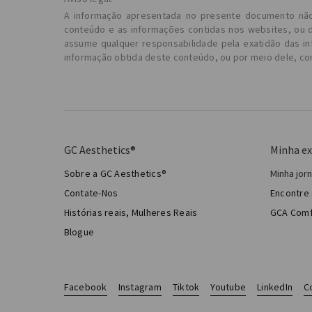
A informação apresentada no presente documento não se
conteúdo e as informações contidas nos websites, ou d
assume qualquer responsabilidade pela exatidão das in
informação obtida deste conteúdo, ou por meio dele, co
GC Aesthetics®
Minha ex
Sobre a GC Aesthetics®
Minha jo
Minha 
Contate-Nos
Encontre 
Cirurg
Histórias reais, Mulheres Reais
GCA Comf
Total 
Blogue
Facebook
Instagram
Tiktok
Youtube
LinkedIn
C