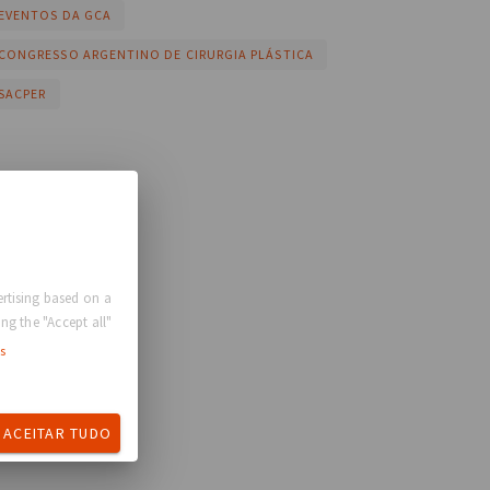
EVENTOS DA GCA
CONGRESSO ARGENTINO DE CIRURGIA PLÁSTICA
SACPER
rtising based on a
ng the "Accept all"
s
ACEITAR TUDO