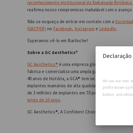
reconhecimento institucional da Embaixada Britânica
reafirma nosso compromisso inabalável com o avanço 
Não se esqueça de entrar em contato com a
Sociedad
(SACPER)
no
Facebook
,
Instagram
e
LinkedIn
.
Esperamos vê-lo em Bariloche!
Sobre a GC Aesthetics®
Declaração 
GC Aesthetics®
é uma empresa global de tecnologia 
fabrica e comercializa uma ampla gama de produtos es
40 anos de história, a GCA® tem se dedicado ao avanç
We use our own an
implantes mamários de alta qualidade para cirurgias
profile drawn up f
de 3 milhões de implantes em 70 países, e nossos pr
button, and obtain
longo de 10 anos
.
GC Aesthetics®, A Confident Choice for Life™