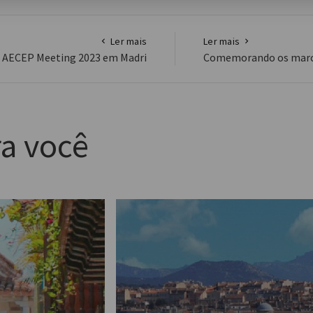
Ler mais
Ler mais
o AECEP Meeting 2023 em Madri
Comemorando os marcos
a você