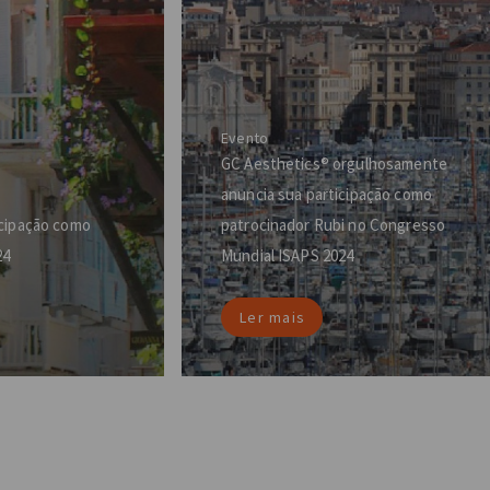
Evento
GC Aesthetics® orgulhosamente
anuncia sua participação como
icipação como
patrocinador Rubi no Congresso
24
Mundial ISAPS 2024
Ler mais