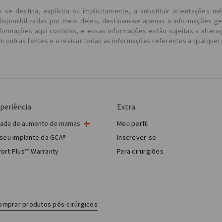
 destina, explícita ou implicitamente, a substituir orientações mé
isponibilizadas por meio deles, destinam-se apenas a informações g
formações aqui contidas, e essas informações estão sujeitas a altera
m outras fontes e a revisar todas as informações referentes a qualque
periência
Extra
rnada de aumento de mamas
Meu perfil
cirurgia de mama
seu implante da GCA®
Inscrever-se
ia estética de mama
ort Plus™ Warranty
Para cirurgiões
Breast Reconstruction™
omprar produtos pós-cirúrgicos