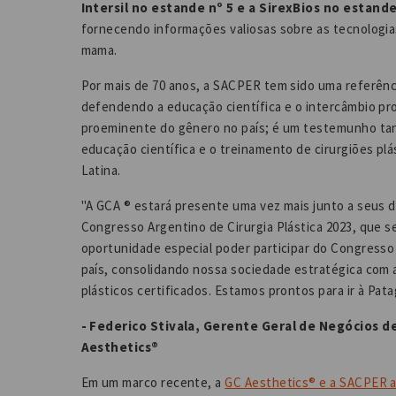
Intersil no estande nº 5 e a SirexBios no estande
fornecendo informações valiosas sobre as tecnologia
mama.
Por mais de 70 anos, a SACPER tem sido uma referênci
defendendo a educação científica e o intercâmbio pr
proeminente do gênero no país; é um testemunho tan
educação científica e o treinamento de cirurgiões plá
Latina.
"A GCA ® estará presente uma vez mais junto a seus dis
Congresso Argentino de Cirurgia Plástica 2023, que s
oportunidade especial poder participar do Congresso
país, consolidando nossa sociedade estratégica com 
plásticos certificados. Estamos prontos para ir à Pat
- Federico Stivala, Gerente Geral de Negócios de
Aesthetics®
Em um marco recente, a
GC Aesthetics® e a SACPER al