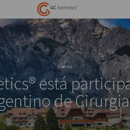
Evento
tics® está partici
entino de Cirurgia