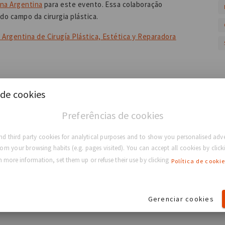
 na Argentina
para este evento. Essa colaboração
do campo da cirurgia plástica.
 Argentina de Cirugía Plástica, Estética y Reparadora
de cookies
médica estabelecida há muito tempo que desenvolve,
Preferências de cookies
téticos e reconstrutivos exclusivos. Ao longo de seus
o da ciência da estética médica e ao fornecimento de
d third party cookies for analytical purposes and to show you personalised adve
 de aumento e reconstrução mamária. Já vendemos mais
rom your browsing habits (e.g. pages visited). You can accept all cookies by clicki
odutos são
respaldados por dados clínicos publicados ao
 more information, set them up or refuse their use by clicking
Política de cookie
Gerenciar cookies