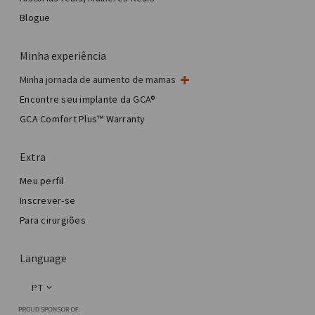
Blogue
Minha experiência
Minha jornada de aumento de mamas
Minha cirurgia de mama
Encontre seu implante da GCA®
Cirurgia estética de mama
GCA Comfort Plus™ Warranty
Total Breast Reconstruction™
Extra
Meu perfil
Inscrever-se
Para cirurgiões
Language
PT