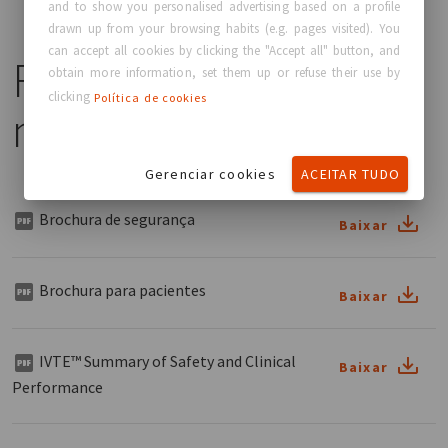
and to show you personalised advertising based on a profile
drawn up from your browsing habits (e.g. pages visited). You
can accept all cookies by clicking the "Accept all" button, and
Faça download de
obtain more information, set them up or refuse their use by
clicking
Política de cookies
mais
informações
Gerenciar cookies
ACEITAR TUDO
Brochura de segurança
Baixar
Brochura para pacientes
Baixar
IVTE™ Summary of Safety and Clinical
Baixar
Performance