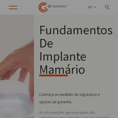
PT
Fundamentos
De
Implante
Mamário
Conheça as medidas de segurança e
opções de garantia.
As informações apresentadas não
substituem uma consulta com um cirurgião.