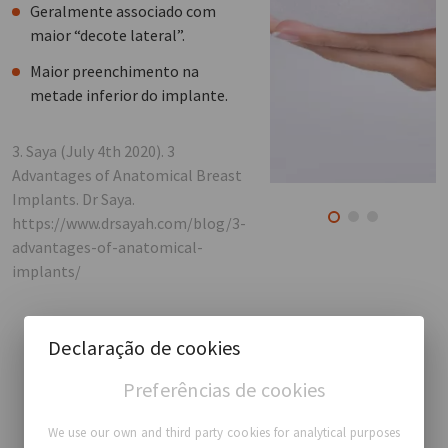
Geralmente associado com
maior “decote lateral”.
Maior preenchimento na
metade inferior do implante.
3. Saya (July 4th 2020). 3
Advantages of Anatomical Breast
Implants. Dr Saya.
https://www.drsayah.com/blog/3-
advantages-of-anatomical-
implants/
Declaração de cookies
Preferências de cookies
We use our own and third party cookies for analytical purposes