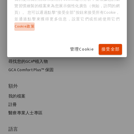
關於GC Aesthetics®
覽習慣繪製的檔案來為您展示個性化廣告（例如，訪問的網
聯繫我們
頁）。 您可以通過點擊“接受全部”按鈕來接受所有Cookie，
真實故事，真實女性
並通過點擊來獲得更多信息，設置它們或拒絕使用它們
Cookie政策
部落格
我的旅程
管理Cookie
接受全部
我的乳房增強旅程
我的手術
尋找您的GCA®植入物
美學乳房手術
GCA Comfort Plus™ 保固
全乳房重建™
額外
我的檔案
註冊
醫療專業人士專區
語言