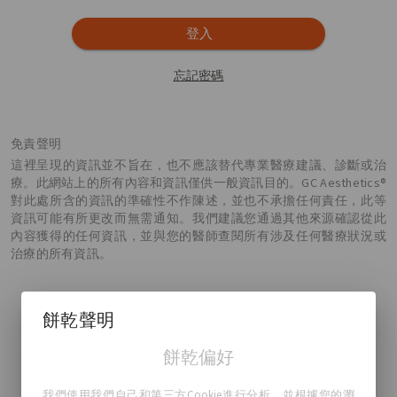
登入
忘記密碼
免責聲明
這裡呈現的資訊並不旨在，也不應該替代專業醫療建議、診斷或治
療。此網站上的所有內容和資訊僅供一般資訊目的。GC Aesthetics®
對此處所含的資訊的準確性不作陳述，並也不承擔任何責任，此等
資訊可能有所更改而無需通知。我們建議您通過其他來源確認從此
內容獲得的任何資訊，並與您的醫師查閱所有涉及任何醫療狀況或
治療的所有資訊。
餅乾聲明
餅乾偏好
GC Aesthetics®
我們使用我們自己和第三方Cookie進行分析，並根據您的瀏