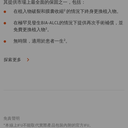
其提供市場上最全面的保固之一，包括：
在植入物破裂和膜囊收縮² 的情況下終身更換植入物。
在極罕見發生BIA-ALCL的情況下提供再次手術補償，並
免費更換植入物²。
無時限，適用於患者一生²。
探索更多
免責聲明
*本線上IFU不能取代實際產品包裝內附的官方IFU。