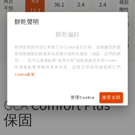
4.9
再次
模前
36.1
2.4
2.4
干預
瞻性
13.3
多中
餅乾聲明
心臨
牀
餅乾偏好
研究
可用
我們使用我們自己和第三方Cookie進行分析，並根據您的瀏
覽習慣繪製的檔案來為您展示個性化廣告（例如，訪問的網
頁）。 您可以通過點擊“接受全部”按鈕來接受所有Cookie，
並通過點擊來獲得更多信息，設置它們或拒絕使用它們
Cookie政策
管理Cookie
接受全部
GCA
Comfort Plus™
保固