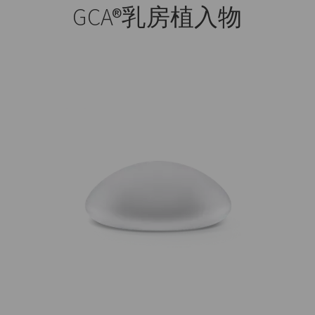
GCA®
乳房植入物