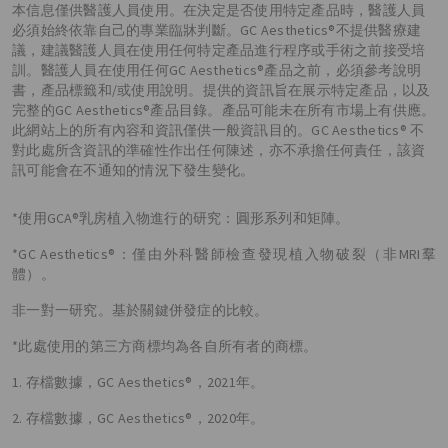
本信息僅供醫護人員使用。在決定是否使用特定產品時，醫護人員
必須始終依靠自己的專業臨牀判斷。GC Aesthetics®不提供醫療建
議，建議醫護人員在使用任何特定產品進行程序或手術之前接受培
訓。醫護人員在使用任何GC Aesthetics®產品之前，必須參考說明
書，產品標籤和/或使用說明。提供的資訊旨在展示特定產品，以及
完整的GC Aesthetics®產品目錄。產品可能未在所有市場上有供應。
此網站上的所有內容和資訊僅供一般資訊目的。GC Aesthetics® 不
對此處所含資訊的準確性作出任何陳述，亦不承擔任何責任，該資
訊可能會在不通知的情況下發生變化。
*使用GCA®乳房植入物進行的研究：圓形系列和矩陣。
*GC Aesthetics®：僅由外科醫師檢查發現植入物破裂（非MRI羣
體）。
非一對一研究。基於關鍵併發症的比較。
*此處使用的第三方商標均為各自所有者的商標。
1. 存檔數據，GC Aesthetics®，2021年。
2. 存檔數據，GC Aesthetics®，2020年。