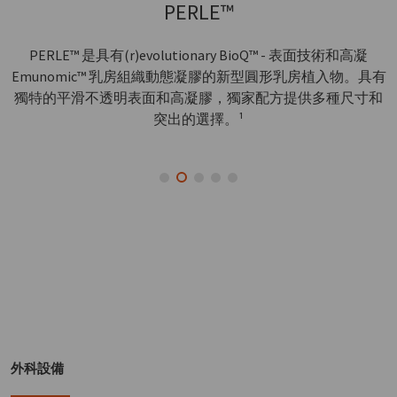
PERLE™
PERLE™ 是具有(r)evolutionary BioQ™ - 表面技術和高凝
Emunomic™ 乳房組織動態凝膠的新型圓形乳房植入物。具有
獨特的平滑不透明表面和高凝膠，獨家配方提供多種尺寸和
突出的選擇。¹
外科設備