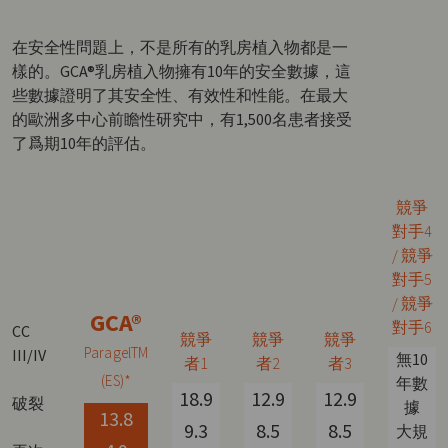
在安全性問題上，不是所有的乳房植入物都是一
樣的。GCA®乳房植入物擁有10年的安全數據，這
些數據證明了其安全性、有效性和性能。在最大
的歐洲多中心前瞻性研究中，有1,500名患者接受
了爲期10年的評估。
競爭
對手4
/ 競爭
對手5
/ 競爭
GCA®
對手6
CC
競爭
競爭
競爭
ParagelTM
III/IV
無10
者1
者2
者3
(ES)*
年數
18.9
12.9
12.9
破裂
據
13.8
9.3
8.5
8.5
大規