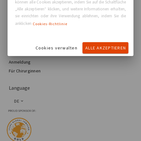
können alle Cookies akzeptieren, indem Sie auf die Schaltfläche
Meine Reise zur Brustvergrößerung
„Alle akzeptieren“ klicken, und weitere Informationen erhalten,
Meine Brustoperation
sie einrichten oder ihre Verwendung ablehnen, indem Sie die
Finden Sie Ihr GCA ® Implantat
Ästhetische Brustchirurgie
anklicken
Cookies-Richtlinie
GCA Comfort Plus™ Warranty
Total Breast Reconstruction™
Extra
Cookies verwalten
ALLE AKZEPTIEREN
Mein Profil
Anmeldung
Für Chirurginnen
Language
DE