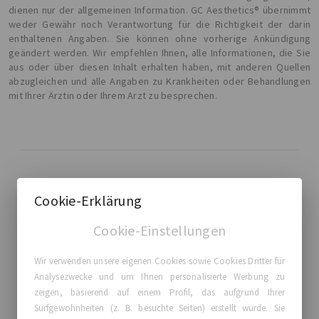
dienen nur der allgemeinen Information. GC Aesthetics® übernimmt
weder Gewähr noch Verantwortung für die Richtigkeit der darin
enthaltenen Angaben. Sie können ohne vorherige Ankündigung
geändert werden. Wir empfehlen Ihnen, alle Informationen, die Sie
aus oder über diesen Inhalt erhalten haben, mit anderen Quellen
abzugleichen und alle Angaben zu Krankheiten oder Behandlungen
mit Ihrer Ärztin oder Ihrem Arzt zu besprechen.
GC Aesthetics®
Cookie-Erklärung
Über GC Aesthetics®
Cookie-Einstellungen
Kontaktiere uns
Wahre Geschichten, Echte Frauen
Wir verwenden unsere eigenen Cookies sowie Cookies Dritter für
Blog
Analysezwecke und um Ihnen personalisierte Werbung zu
zeigen, basierend auf einem Profil, das aufgrund Ihrer
Surfgewohnheiten (z. B. besuchte Seiten) erstellt wurde. Sie
Meine Ehrfarung