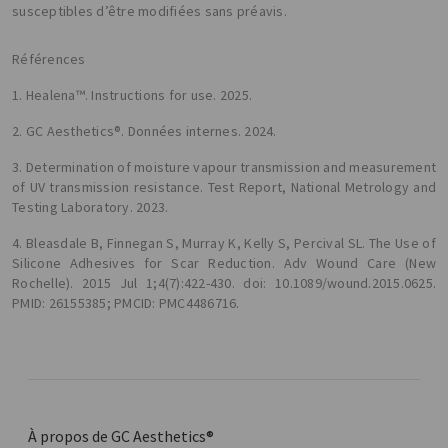
susceptibles d’être modifiées sans préavis.
Références
1. Healena™. Instructions for use. 2025.
2. GC Aesthetics®. Données internes. 2024.
3. Determination of moisture vapour transmission and measurement
of UV transmission resistance. Test Report, National Metrology and
Testing Laboratory. 2023.
4. Bleasdale B, Finnegan S, Murray K, Kelly S, Percival SL. The Use of
Silicone Adhesives for Scar Reduction. Adv Wound Care (New
Rochelle). 2015 Jul 1;4(7):422-430. doi: 10.1089/wound.2015.0625.
PMID: 26155385; PMCID: PMC4486716.
À propos de GC Aesthetics®