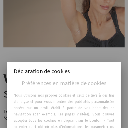
Déclaration de cookies
Vous souhaitez
en
Préférences en matière de cookies
savoir plus?
Nous utilisons nos propres cookies et ceux de tiers à des fins
d'analyse et pour vous montrer des publicités personnalisées
basées sur un profil établi à partir de vos habitudes de
Téléchargez la brochure Healana™ et découvrez toutes les
navigation (par exemple, les pages visitées). Vous pouvez
fonctionnalités et avantages de ce dispositif.
accepter tous les cookies en cliquant sur le bouton « Tout
accepter », et obtenir plus d'informations, les paramétrer ou