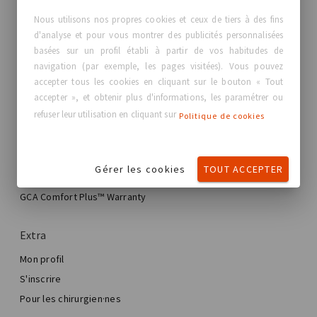
GC Aesthetics®
Nous utilisons nos propres cookies et ceux de tiers à des fins
d'analyse et pour vous montrer des publicités personnalisées
À propos de GC Aesthetics®
basées sur un profil établi à partir de vos habitudes de
Nous contacter
navigation (par exemple, les pages visitées). Vous pouvez
Vraies histoires, vraies femmes
accepter tous les cookies en cliquant sur le bouton « Tout
Blog
accepter », et obtenir plus d'informations, les paramétrer ou
refuser leur utilisation en cliquant sur
Politique de cookies
Mon expérience
Mon parcours de plastie mammaire
Gérer les cookies
TOUT ACCEPTER
Ma chirurgie mammaire
Trouver votre implant GCA®
Chirurgie esthétique mammaire
GCA Comfort Plus™ Warranty
Total Breast Reconstruction™
Extra
Mon profil
S'inscrire
Pour les chirurgien·nes