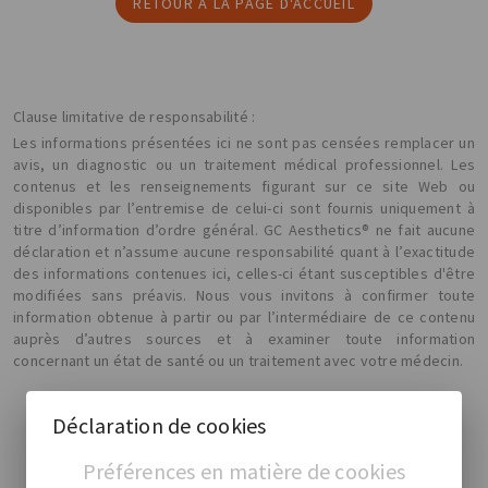
RETOUR À LA PAGE D'ACCUEIL
Clause limitative de responsabilité :
Les informations présentées ici ne sont pas censées remplacer un
avis, un diagnostic ou un traitement médical professionnel. Les
contenus et les renseignements figurant sur ce site Web ou
disponibles par l’entremise de celui-ci sont fournis uniquement à
titre d’information d’ordre général. GC Aesthetics® ne fait aucune
déclaration et n’assume aucune responsabilité quant à l’exactitude
des informations contenues ici, celles-ci étant susceptibles d'être
modifiées sans préavis. Nous vous invitons à confirmer toute
information obtenue à partir ou par l’intermédiaire de ce contenu
auprès d’autres sources et à examiner toute information
concernant un état de santé ou un traitement avec votre médecin.
Déclaration de cookies
Préférences en matière de cookies