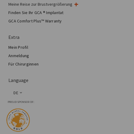
Meine Reise zur Brustvergrößerung
Meine Brustoperation
Finden Sie Ihr GCA ® Implantat
Ästhetische Brustchirurgie
GCA Comfort Plus™ Warranty
Total Breast Reconstruction™
Extra
Mein Profil
Anmeldung
Für Chirurginnen
Language
DE