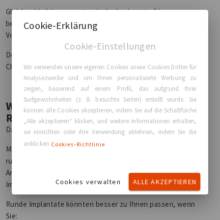
Gleichzeitig können anatomische Implantate für
bestimmte Patientinnen je nach Ziel und Anatomie
Cookie-Erklärung
Vorteile bieten.
Cookie-Einstellungen
Deshalb ist die Beratung durch einen qualifizierten
Chirurgen so wichtig.
Wir verwenden unsere eigenen Cookies sowie Cookies Dritter für
Analysezwecke und um Ihnen personalisierte Werbung zu
zeigen, basierend auf einem Profil, das aufgrund Ihrer
Surfgewohnheiten (z. B. besuchte Seiten) erstellt wurde. Sie
Welche Implantatform Ist Die
können alle Cookies akzeptieren, indem Sie auf die Schaltfläche
Richtige Für Sie?
„Alle akzeptieren“ klicken, und weitere Informationen erhalten,
Darauf gibt es keine allgemeingültige Antwort.
sie einrichten oder ihre Verwendung ablehnen, indem Sie die
anklicken
Cookies-Richtlinie
Manche Patientinnen lieben die Weichheit und Fülle
runder Implantate.
Andere bevorzugen die dezente Kontur anatomischer
Cookies verwalten
ALLE AKZEPTIEREN
Implantate.
Runde Implantate könnten besser zu Ihnen passen, wenn
Sie: