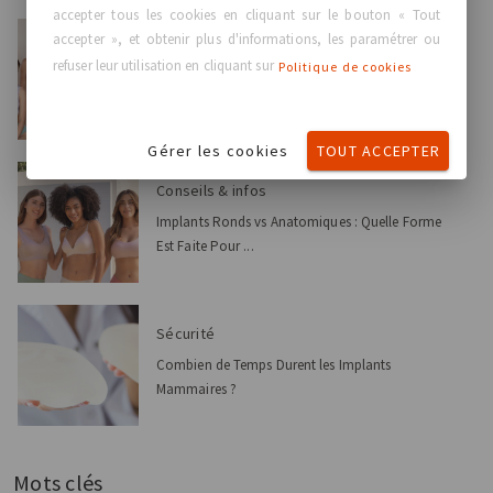
accepter tous les cookies en cliquant sur le bouton « Tout
accepter », et obtenir plus d'informations, les paramétrer ou
Conseils & infos
refuser leur utilisation en cliquant sur
Politique de cookies
Transfert de Graisse vs Implants Mammaires :
Quelle Est la D...
Gérer les cookies
TOUT ACCEPTER
Conseils & infos
Implants Ronds vs Anatomiques : Quelle Forme
Est Faite Pour ...
Sécurité
Combien de Temps Durent les Implants
Mammaires ?
Mots clés