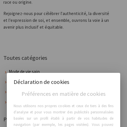
race ou origine.
Rejoignez-nous pour célébrer l'authenticité, la diversité
et l'expression de soi, et ensemble, ouvrons la voie à un
avenir plus inclusif et équitable.
Toutes catégories
Mode de vie sain
Déclaration de cookies
Conseils & infos
Sécurité
Préférences en matière de cookies
Mon corps, mon choix
Nous utilisons nos propres cookies et ceux de tiers à des fins
d'analyse et pour vous montrer des publicités personnalisées
Publié récemment
basées sur un profil établi à partir de vos habitudes de
navigation (par exemple, les pages visitées). Vous pouvez