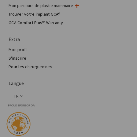
Mon parcours de plastie mammaire
Ma chirurgie mammaire
Trouver votre implant GCA®
Chirurgie esthétique mammaire
GCA Comfort Plus™ Warranty
Total Breast Reconstruction™
Extra
Mon profil
S'inscrire
Pour les chirurgien·nes
Langue
FR