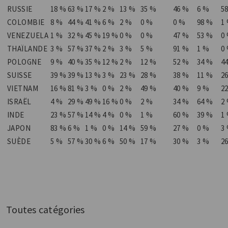
RUSSIE
18 %
63 %
17 %
2 %
13 %
35 %
46 %
6 %
5
COLOMBIE
8 %
44 %
41 %
6 %
2 %
0 %
0 %
98 %
1
VENEZUELA
1 %
32 %
45 %
19 %
0 %
0 %
47 %
53 %
0
THAÏLANDE
3 %
57 %
37 %
2 %
3 %
5 %
91 %
1 %
0
POLOGNE
9 %
40 %
35 %
12 %
2 %
12 %
52 %
34 %
4
SUISSE
39 %
39 %
13 %
3 %
23 %
28 %
38 %
11 %
2
VIETNAM
16 %
81 %
3 %
0 %
2 %
49 %
40 %
9 %
2
ISRAËL
4 %
29 %
49 %
16 %
0 %
2 %
34 %
64 %
2
INDE
23 %
57 %
14 %
4 %
0 %
1 %
60 %
39 %
1
JAPON
83 %
6 %
1 %
0 %
14 %
59 %
27 %
0 %
3
SUÈDE
5 %
57 %
30 %
6 %
50 %
17 %
30 %
3 %
2
Toutes catégories