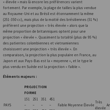
« élevée » mais là encore les préférences varient
fortement. Par exemple, la plage de tailles la plus vendue
au Royaume-Uni et au Brésil est étonnamment la même
(251-350 cc), mais plus de la moitié des brésiliennes (51 %)
préfèrent une projection « très élevée » alors que la
même proportion de britanniques optent pour une
projection « élevée ». Quasiment la totalité (plus de 95 %)
des patientes colombiennes et vietnamiennes
choisissent une projection « très élevée ». En
comparaison, la projection la plus populaire en France, au
Japon et aux Pays-Bas est la « moyenne », et le type le
plus vendu en Suède est la projection « faible ».
Éléments majeurs :
PROJECTION
FORME
151
251
351
451
Très
PAYS
–
–
–
–
Faible
Moyenne
Élevée
A
élevée