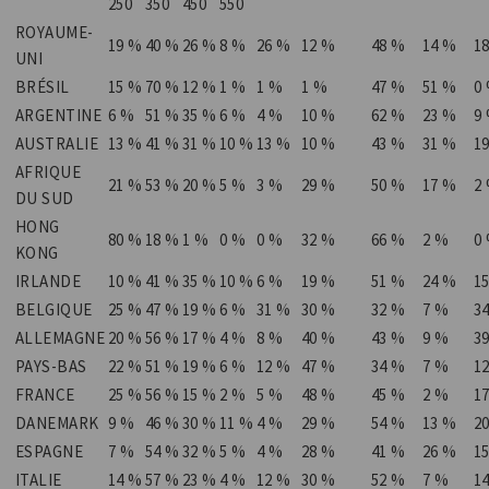
250
350
450
550
ROYAUME-
19 %
40 %
26 %
8 %
26 %
12 %
48 %
14 %
1
UNI
BRÉSIL
15 %
70 %
12 %
1 %
1 %
1 %
47 %
51 %
0
ARGENTINE
6 %
51 %
35 %
6 %
4 %
10 %
62 %
23 %
9
AUSTRALIE
13 %
41 %
31 %
10 %
13 %
10 %
43 %
31 %
1
AFRIQUE
21 %
53 %
20 %
5 %
3 %
29 %
50 %
17 %
2
DU SUD
HONG
80 %
18 %
1 %
0 %
0 %
32 %
66 %
2 %
0
KONG
IRLANDE
10 %
41 %
35 %
10 %
6 %
19 %
51 %
24 %
1
BELGIQUE
25 %
47 %
19 %
6 %
31 %
30 %
32 %
7 %
3
ALLEMAGNE
20 %
56 %
17 %
4 %
8 %
40 %
43 %
9 %
3
PAYS-BAS
22 %
51 %
19 %
6 %
12 %
47 %
34 %
7 %
1
FRANCE
25 %
56 %
15 %
2 %
5 %
48 %
45 %
2 %
1
DANEMARK
9 %
46 %
30 %
11 %
4 %
29 %
54 %
13 %
2
ESPAGNE
7 %
54 %
32 %
5 %
4 %
28 %
41 %
26 %
1
ITALIE
14 %
57 %
23 %
4 %
12 %
30 %
52 %
7 %
1