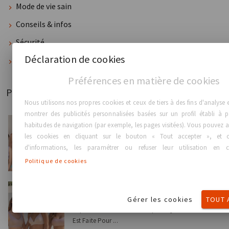
Mode de vie sain
Conseils & infos
Sécurité
Déclaration de cookies
Mon corps, mon choix
Préférences en matière de cookies
Publié récemment
Nous utilisons nos propres cookies et ceux de tiers à des fins d'analyse
montrer des publicités personnalisées basées sur un profil établi à p
habitudes de navigation (par exemple, les pages visitées). Vous pouvez 
Conseils & infos
les cookies en cliquant sur le bouton « Tout accepter », et o
Transfert de Graisse vs Implants Mammaires :
d'informations, les paramétrer ou refuser leur utilisation en c
Quelle Est la D...
Politique de cookies
Conseils & infos
Gérer les cookies
TOUT 
Implants Ronds vs Anatomiques : Quelle Forme
Est Faite Pour ...