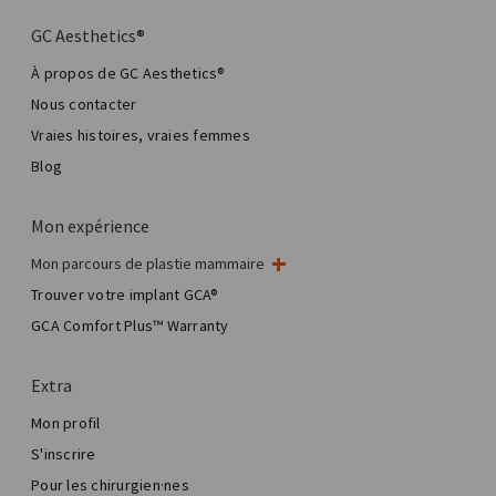
GC Aesthetics®
À propos de GC Aesthetics®
Nous contacter
Vraies histoires, vraies femmes
Blog
Mon expérience
Mon parcours de plastie mammaire
Ma chirurgie mammaire
Trouver votre implant GCA®
Chirurgie esthétique mammaire
GCA Comfort Plus™ Warranty
Total Breast Reconstruction™
Extra
Mon profil
S'inscrire
Pour les chirurgien·nes