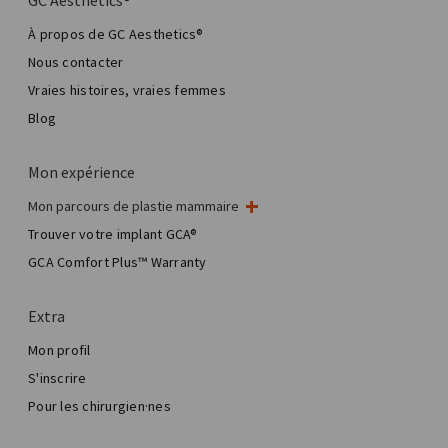
À propos de GC Aesthetics®
Nous contacter
Vraies histoires, vraies femmes
Blog
Mon expérience
Mon parcours de plastie mammaire
Ma chirurgie mammaire
Trouver votre implant GCA®
Chirurgie esthétique mammaire
GCA Comfort Plus™ Warranty
Total Breast Reconstruction™
Extra
Mon profil
S'inscrire
Pour les chirurgien·nes