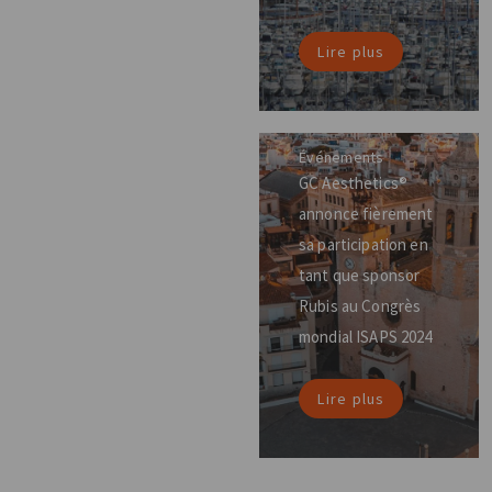
Lire plus
Événements
GC Aesthetics®
annonce fièrement
sa participation en
tant que sponsor
Rubis au Congrès
mondial ISAPS 2024
Lire plus