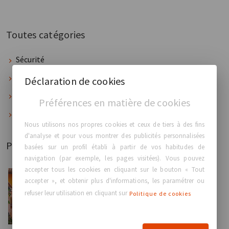
Toutes catégories
Sécurité
Mon corps, mon choix
Déclaration de cookies
Événements
Préférences en matière de cookies
Entreprise
Nous utilisons nos propres cookies et ceux de tiers à des fins
d'analyse et pour vous montrer des publicités personnalisées
Publié récemment
basées sur un profil établi à partir de vos habitudes de
navigation (par exemple, les pages visitées). Vous pouvez
accepter tous les cookies en cliquant sur le bouton « Tout
accepter », et obtenir plus d'informations, les paramétrer ou
Événements
refuser leur utilisation en cliquant sur
Politique de cookies
GC Aesthetics® annonce fièrement sa
participation en tant qu...