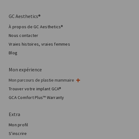
GC Aesthetics®
À propos de GC Aesthetics®
Nous contacter
Vraies histoires, vraies femmes
Blog
Mon expérience
Mon parcours de plastie mammaire
Ma chirurgie mammaire
Trouver votre implant GCA®
Chirurgie esthétique mammaire
GCA Comfort Plus™ Warranty
Total Breast Reconstruction™
Extra
Mon profil
S'inscrire