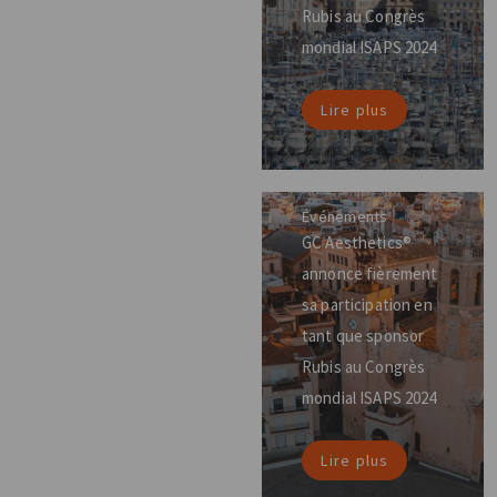
Rubis au Congrès
mondial ISAPS 2024
Lire plus
Événements
GC Aesthetics®
annonce fièrement
sa participation en
tant que sponsor
Rubis au Congrès
mondial ISAPS 2024
Lire plus