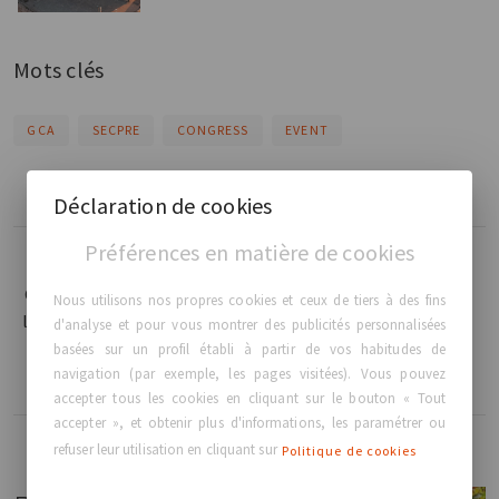
Mots clés
GCA
SECPRE
CONGRESS
EVENT
Déclaration de cookies
Préférences en matière de cookies
Lire plus
Lire plus
GCA® est ravi d'être
GC Aesthetics® est ravi de
Nous utilisons nos propres cookies et ceux de tiers à des fins
le fier sponsor Gold
participer en tant que
d'analyse et pour vous montrer des publicités personnalisées
du Congrès ABS
sponsor Platinum au
basées sur un profil établi à partir de vos habitudes de
2024.
Congrès SOFCEP
navigation (par exemple, les pages visitées). Vous pouvez
accepter tous les cookies en cliquant sur le bouton « Tout
accepter », et obtenir plus d'informations, les paramétrer ou
refuser leur utilisation en cliquant sur
Politique de cookies