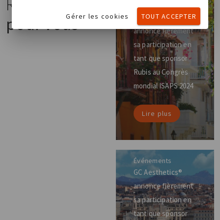
Recommandé
Événements
Gérer les cookies
TOUT ACCEPTER
GC Aesthetics®
pour vous
annonce fièrement
sa participation en
tant que sponsor
Rubis au Congrès
mondial ISAPS 2024
Lire plus
Événements
GC Aesthetics®
annonce fièrement
sa participation en
tant que sponsor