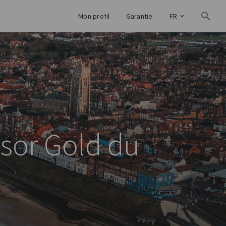
Mon profil
Garantie
FR
onsor Gold du