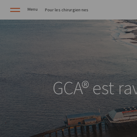
Menu
Pour les chirurgien·nes
GCA® est rav