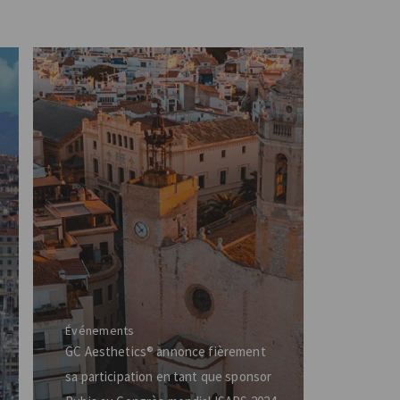
Événements
GC Aesthetics® annonce fièrement
sa participation en tant que sponsor