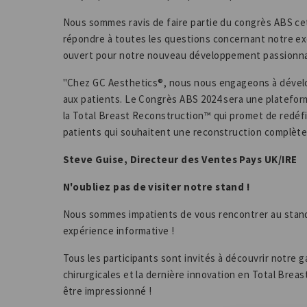
Nous sommes ravis de faire partie du congrès ABS cett
répondre à toutes les questions concernant notre exc
ouvert pour notre nouveau développement passionna
"Chez GC Aesthetics®, nous nous engageons à dévelop
aux patients. Le Congrès ABS 2024 sera une platefo
la Total Breast Reconstruction™ qui promet de redéfin
patients qui souhaitent une reconstruction complète
Steve Guise, Directeur des Ventes Pays UK/IRE
N'oubliez pas de visiter notre stand !
Nous sommes impatients de vous rencontrer au stand 
expérience informative !
Tous les participants sont invités à découvrir notre
chirurgicales et la dernière innovation en Total Bre
être impressionné !