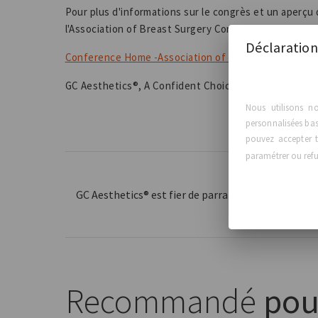
Pour plus d'informations sur le congrès et un aperçu d
l'Association of Breast Surgery Conference Home :
Déclaration
Conference Home -Association of Breast Surgery
GC Aesthetics®, A Confident Choice for Life™
Nous utilisons n
personnalisées basé
pouvez accepter t
paramétrer ou refus
GC Aesthetics® est fier de parrainer le XXV Congr
Cirugía Plás
Recommandé
pou