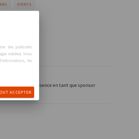
ABS
EVENTS
er des publicités
ages visitées). Vous
'informations, les
x d'annoncer sa présence en tant que sponsor
OUT ACCEPTER
 National SECPRE