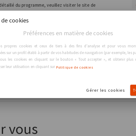
étaillé du programme, veuillez visiter le site de
 de cookies
Préférences en matière de cookies
os propres cookies et ceux de tiers à des fins d'analyse et pour vous montr
es sur un profil établi à partir de vos habitudes de navigation (par exemple, les p
ous les cookies en cliquant sur le bouton « Tout accepter », et obtenir plus d
er leur utilisation en cliquant sur
Politique de cookies
Lire plus
Lire plus
eso Iberolatinoamericano de
GC Aesthetics® est heureu
Gérer les cookies
T
tica, FILACP à Buenos Aires.
bronze au 56ème Congrès
r vous