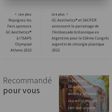
Lire plus
Lire plus
Rejoignez les
GC Aesthetics® et SACPER
fiers sponsors
annoncent le parrainage de
GC Aesthetics®
l'Ambassade britannique en
à l'ISAPS
Argentine pour le 53ème Congrès
Olympiad
argentin de chirurgie plastique
Athens 2023
2023
Recommandé
Événements
GC Aesthetics®
pour vous
annonce fièrement
sa participation en
tant que sponsor