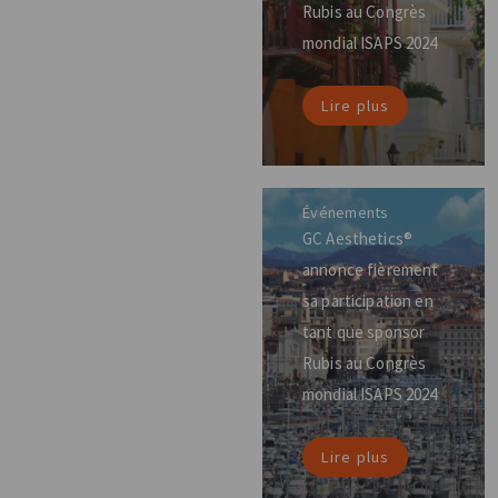
Rubis au Congrès
mondial ISAPS 2024
Lire plus
Événements
GC Aesthetics®
annonce fièrement
sa participation en
tant que sponsor
Rubis au Congrès
mondial ISAPS 2024
Lire plus