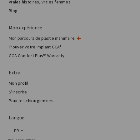
Vraies histoires, vraies femmes
Blog
Mon expérience
Mon parcours de plastie mammaire
Ma chirurgie mammaire
Trouver votre implant GCA®
Chirurgie esthétique mammaire
GCA Comfort Plus™ Warranty
Total Breast Reconstruction™
Extra
Mon profil
S'inscrire
Pour les chirurgien·nes
Langue
FR