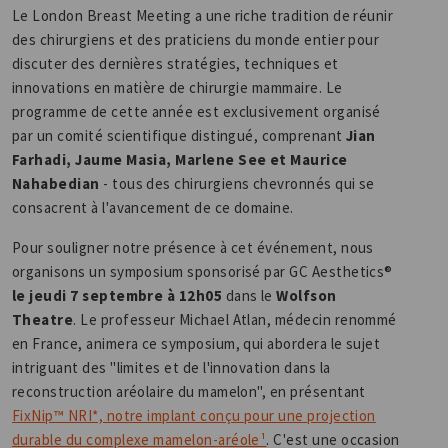
Le London Breast Meeting a une riche tradition de réunir
des chirurgiens et des praticiens du monde entier pour
discuter des dernières stratégies, techniques et
innovations en matière de chirurgie mammaire. Le
programme de cette année est exclusivement organisé
par un comité scientifique distingué, comprenant
Jian
Farhadi, Jaume Masia, Marlene See et Maurice
Nahabedian
- tous des chirurgiens chevronnés qui se
consacrent à l'avancement de ce domaine.
Pour souligner notre présence à cet événement, nous
organisons un symposium sponsorisé par GC Aesthetics®
le jeudi 7 septembre à 12h05
dans le
Wolfson
Theatre
. Le professeur Michael Atlan, médecin renommé
en France, animera ce symposium, qui abordera le sujet
intriguant des "limites et de l'innovation dans la
reconstruction aréolaire du mamelon", en présentant
FixNip™ NRI*, notre implant conçu pour une projection
durable du complexe mamelon-aréole¹
. C'est une occasion