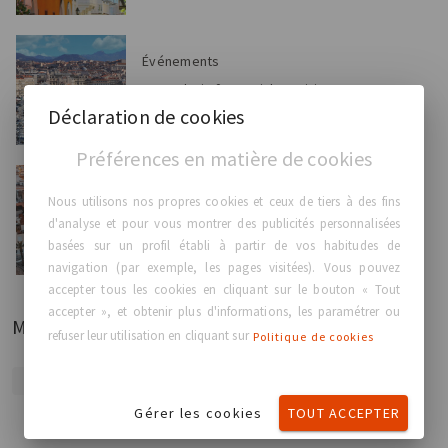
Événements
GC Aesthetics® est ravi de participer en tant que
sponsor Pl...
Déclaration de cookies
Préférences en matière de cookies
Événements
Nous utilisons nos propres cookies et ceux de tiers à des fins
GC Aesthetics® est heureux d'annoncer sa
d'analyse et pour vous montrer des publicités personnalisées
présence en tant qu...
basées sur un profil établi à partir de vos habitudes de
navigation (par exemple, les pages visitées). Vous pouvez
accepter tous les cookies en cliquant sur le bouton « Tout
accepter », et obtenir plus d'informations, les paramétrer ou
Mots clés
refuser leur utilisation en cliquant sur
Politique de cookies
ÉVÉNEMENTS GCA
LONDON BREAST MEETING 2023
Gérer les cookies
TOUT ACCEPTER