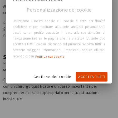
Allo stesso tempo, le pazienti sono più informate e
Personalizzazione dei cookie
consapevoli nelle loro decisioni.
Utilizziamo i nostri cookie e i cookie di terzi per finalità
Perché l’obiettivo non è solo un risultato.
analitiche e per mostrare all’utente annunci personalizzati
È una decisione con cui sentirsi a proprio agio, oggi e nel
basati su un profilo tracciato in base alle sue abitudini di
futuro.
navigazione (ad es. le pagine che ha visitato). L’utente può
accettare tutti i cookie cliccando sul pulsante “Accetta tutti” e
ottenere maggiori informazioni, impostarli oppure rifiutarli
Stai valutando le tue opzioni?
facendo clic su
Politica sui cookie
Prenditi il tuo tempo. Fai domande. Esplora ciò che ti
sembra giusto per te.
Gestione dei cookie
ACCETTA TUTTI
E se stai considerando un intervento chirurgico, parlare
con un chirurgo qualificato è un passo importante per
comprendere cosa sia appropriato per la tua situazione
individuale.