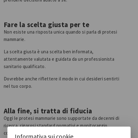
Fare la scelta giusta per te
Non esiste una risposta unica quando si parla di protesi
mammarie.
La scelta giusta è una scelta ben informata,
attentamente valutata e guidata da un professionista
sanitario qualificato.
Dovrebbe anche riflettere il modo in cui desideri sentirti
nel tuo corpo.
Alla fine, si tratta di fiducia
Oggi le protesi mammarie sono supportate da decenni di
ricerca, rigorosi standard normativi e monitoraggio
continuo.
Informativa sui cookie