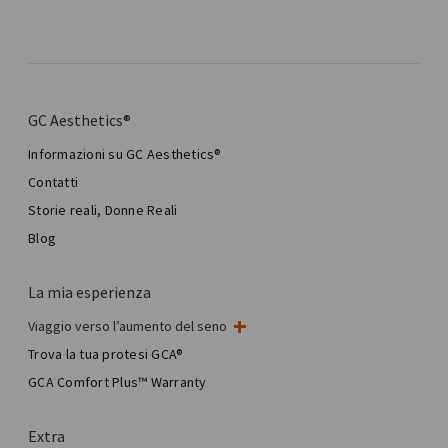
GC Aesthetics®
Informazioni su GC Aesthetics®
Contatti
Storie reali, Donne Reali
Blog
La mia esperienza
Viaggio verso l’aumento del seno
Il mio intervento al seno
Trova la tua protesi GCA®
Chirurgia mammaria estetica
GCA Comfort Plus™ Warranty
Total Breast Reconstruction™
Extra