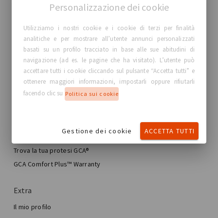
Personalizzazione dei cookie
Utilizziamo i nostri cookie e i cookie di terzi per finalità
GC Aesthetics®
analitiche e per mostrare all’utente annunci personalizzati
basati su un profilo tracciato in base alle sue abitudini di
Informazioni su GC Aesthetics®
navigazione (ad es. le pagine che ha visitato). L’utente può
Contatti
accettare tutti i cookie cliccando sul pulsante “Accetta tutti” e
Storie reali, Donne Reali
ottenere maggiori informazioni, impostarli oppure rifiutarli
facendo clic su
Blog
Politica sui cookie
La mia esperienza
Gestione dei cookie
ACCETTA TUTTI
Viaggio verso l’aumento del seno
Il mio intervento al seno
Trova la tua protesi GCA®
Chirurgia mammaria estetica
GCA Comfort Plus™ Warranty
Total Breast Reconstruction™
Extra
Il mio profilo