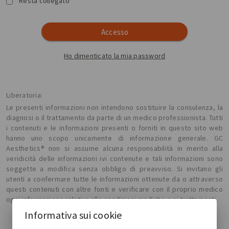
Resta collegato
Accesso
Ho dimenticato la mia password
Liberatoria:
Le presenti informazioni non intendono sostituire la consulenza, la
diagnosi o il trattamento da parte di un medico professionista. Tutti
i contenuti e le informazioni presenti o forniti in questo sito web
hanno uno scopo unicamente di informazione generale. GC
Aesthetics® non si assume alcuna responsabilità in merito alla
veridicità delle informazioni ivi contenute e tali informazioni sono
soggette a modifica senza obbligo di preavviso. Si invitano gli
utenti a confermare tutte le informazioni ottenute da o attraverso
questi contenuti con altre fonti e verificare con il proprio medico
ogni informazione relativa alle condizioni mediche o ai trattamenti.
Informativa sui cookie