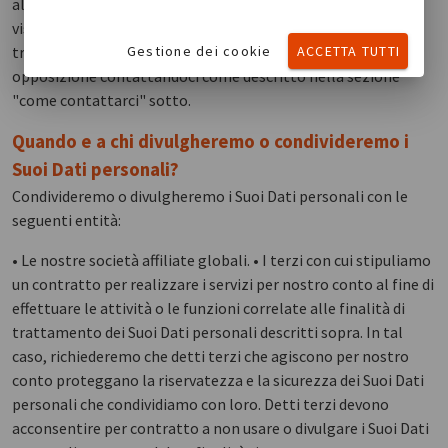
alle opportunità formative. Oltre agli altri diritti che può
visualizzare qui di seguito, ha il diritto di opporsi a tale
Gestione dei cookie
ACCETTA TUTTI
trattamento dei Suoi Dati personali. Può registrare la Sua
opposizione contattandoci come descritto nella sezione
"come contattarci" sotto.
Quando e a chi divulgheremo o condivideremo i
Suoi Dati personali?
Condivideremo o divulgheremo i Suoi Dati personali con le
seguenti entità:
• Le nostre società affiliate globali. • I terzi con cui stipuliamo
un contratto per realizzare i servizi per nostro conto al fine di
effettuare le attività o le funzioni correlate alle finalità di
trattamento dei Suoi Dati personali descritti sopra. In tal
caso, richiederemo che detti terzi che agiscono per nostro
conto proteggano la riservatezza e la sicurezza dei Suoi Dati
personali che condividiamo con loro. Detti terzi devono
acconsentire per contratto a non usare o divulgare i Suoi Dati