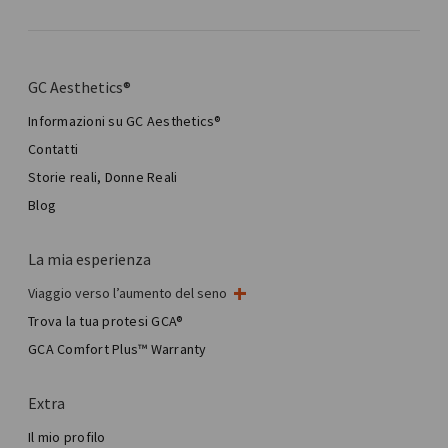
GC Aesthetics®
Informazioni su GC Aesthetics®
Contatti
Storie reali, Donne Reali
Blog
La mia esperienza
Viaggio verso l’aumento del seno
Il mio intervento al seno
Trova la tua protesi GCA®
Chirurgia mammaria estetica
GCA Comfort Plus™ Warranty
Total Breast Reconstruction™
Extra
Il mio profilo