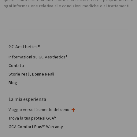
ogni informazione relativa alle condizioni mediche o ai trattamenti.
GC Aesthetics®
Informazioni su GC Aesthetics®
Contatti
Storie reali, Donne Reali
Blog
La mia esperienza
Viaggio verso l’aumento del seno
Il mio intervento al seno
Trova la tua protesi GCA®
Chirurgia mammaria estetica
GCA Comfort Plus™ Warranty
Total Breast Reconstruction™