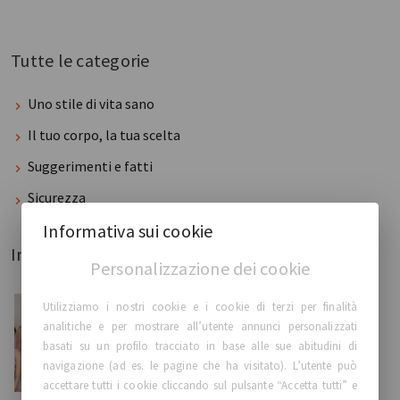
Tutte le categorie
Uno stile di vita sano
Il tuo corpo, la tua scelta
Suggerimenti e fatti
Sicurezza
Informativa sui cookie
Inserito di recente
Personalizzazione dei cookie
Utilizziamo i nostri cookie e i cookie di terzi per finalità
Suggerimenti e fatti
analitiche e per mostrare all’utente annunci personalizzati
Trasferimento di Grasso vs Impianti Mammari:
basati su un profilo tracciato in base alle sue abitudini di
Qual è la Diffe...
navigazione (ad es. le pagine che ha visitato). L’utente può
accettare tutti i cookie cliccando sul pulsante “Accetta tutti” e