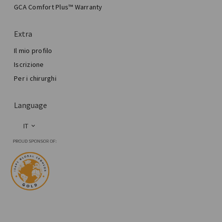
GCA Comfort Plus™ Warranty
Total Breast Reconstruction™
Extra
Il mio profilo
Iscrizione
Per i chirurghi
Language
IT