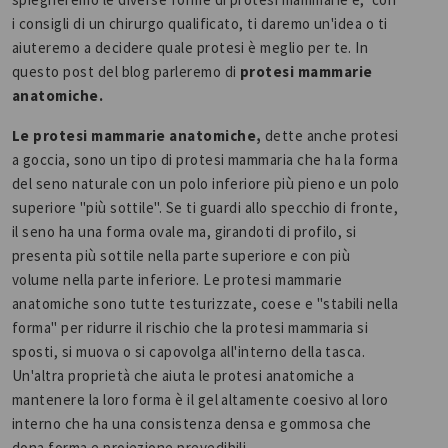
i consigli di un chirurgo qualificato, ti daremo un'idea o ti
aiuteremo a decidere quale protesi è meglio per te. In
questo post del blog parleremo di
protesi mammarie
anatomiche.
Le protesi mammarie anatomiche,
dette anche protesi
a goccia, sono un tipo di protesi mammaria che ha la forma
del seno naturale con un polo inferiore più pieno e un polo
superiore "più sottile". Se ti guardi allo specchio di fronte,
il seno ha una forma ovale ma, girandoti di profilo, si
presenta più sottile nella parte superiore e con più
volume nella parte inferiore. Le protesi mammarie
anatomiche sono tutte testurizzate, coese e "stabili nella
forma" per ridurre il rischio che la protesi mammaria si
sposti, si muova o si capovolga all'interno della tasca.
Un'altra proprietà che aiuta le protesi anatomiche a
mantenere la loro forma è il gel altamente coesivo al loro
interno che ha una consistenza densa e gommosa che
dona forma e proiezione prevedibili.