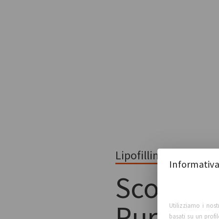
Lipofilling
Informativa
Scopri
Puregraf
Utilizziamo i nost
basati su un profi