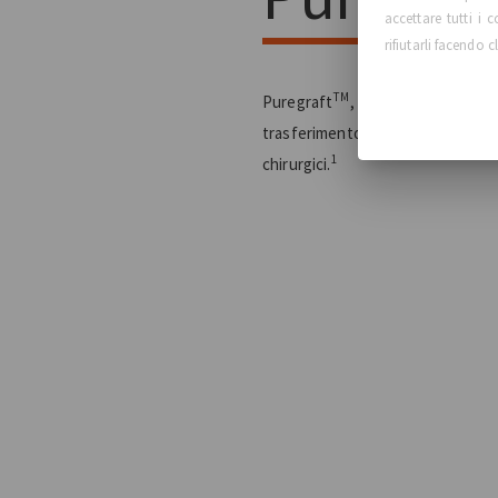
accettare tutti i
rifiutarli facendo c
TM
Puregraft
️, il sistema gold stan
trasferimento del grasso per miglio
1
chirurgici.