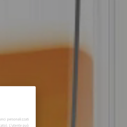
unci personalizzati
tato). L’utente può