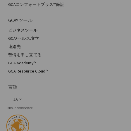
GCAコンフォートプラス™保証
GCA®ツール
ビジネスツール
GCA®ヘルス:文学
連絡先
苦情を申し立てる
GCA Academy™
GCA Resource Cloud™
言語
JA