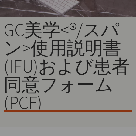
GC美学<®/スパ
ン>使用説明書
(IFU)および患者
同意
フォーム
(PCF)