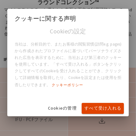
ラウンドコレクション™
マイクロテクスチャと滑らかな表面の両方で利用可能なThe Round
Collection™は、10年間の安全性データによってサポートされてい
クッキーに関する声明
ます。高品質で安全な丸型乳房インプラントであることが証明さ
れています。ラウンドコレクション™は、2種類のゲル凝集率と、
Cookieの設定
低から超高までの4つの異なるプロジェクションを含む幅広い製品
を提供します。
当社は、分析目的で、またお客様の閲覧習慣(訪問e.g. pages)
から作成されたプロファイルに基づいてパーソナライズさ
れた広告を表示するために、当社および第三者のクッキー
IFU table
を使用しています。「すべて受け入れる」ボタンをクリッ
クしてすべてのCookieを受け入れることができ、クリック
The Round Collection™
製品名
して詳細情報を取得したり、Cookieを設定または使用を拒
否したりできます。
クッキーポリシー
xxxx
製品ロット番号
904647v01
対応IFU-PCF改訂
Cookieの管理
すべて受け入れる
IFU - PCFファイル