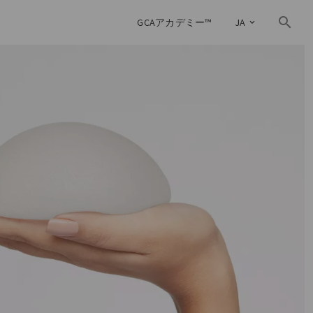
GCAアカデミー™
JA