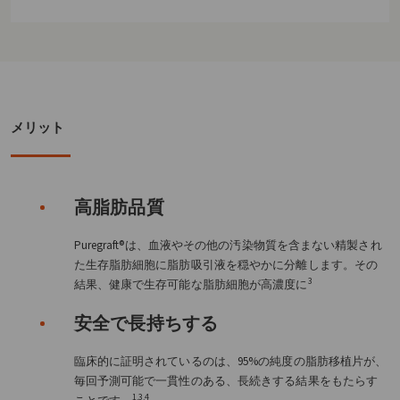
メリット
高脂肪品質
Puregraft®は、血液やその他の汚染物質を含まない精製され
た生存脂肪細胞に脂肪吸引液を穏やかに分離します。その
3
結果、健康で生存可能な脂肪細胞が高濃度に
安全で長持ちする
臨床的に証明されているのは、95%の純度の脂肪移植片が、
毎回予測可能で一貫性のある、長続きする結果をもたらす
1,3,4