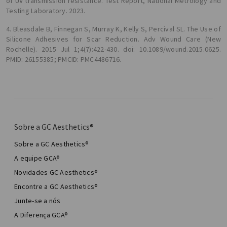
of UV transmission resistance. Test Report, National Metrology and
Testing Laboratory. 2023.
4. Bleasdale B, Finnegan S, Murray K, Kelly S, Percival SL. The Use of
Silicone Adhesives for Scar Reduction. Adv Wound Care (New
Rochelle). 2015 Jul 1;4(7):422-430. doi: 10.1089/wound.2015.0625.
PMID: 26155385; PMCID: PMC4486716.
Sobre a GC Aesthetics®
Sobre a GC Aesthetics®
A equipe GCA®
Novidades GC Aesthetics®
Encontre a GC Aesthetics®
Junte-se a nós
A Diferença GCA®