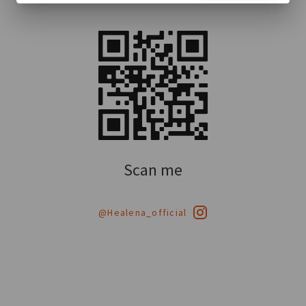
Scan me
@Healena_official