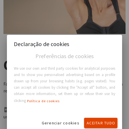
Declaração de cookies
Preferências de cookies
Quer
saber mais?
We use our own and third party cookies for analytical purposes
and to show you personalised advertising based on a profile
drawn up from your browsing habits (e.g. pages visited). You
Faça o download do folheto da Healena™ e descubra todos os
can accept all cookies by clicking the "Accept all" button, and
recursos
obtain more information, set them up or refuse their use by
clicking
Política de cookies
Healena™ by GC Aesthetics® Folheto de
Baixar
uma página para cirurgiões
Gerenciar cookies
ACEITAR TUDO