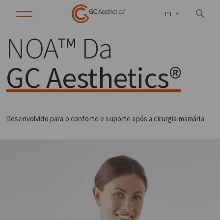
PT
NOA™ Da
GC Aesthetics®
Desenvolvido para o conforto e suporte após a cirurgia mamária.