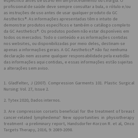
específico antes de usá-lo em um procedimento ou cirurgia. O
profissional de saúde deve sempre consultar a bula, o rótulo e/ou
as instruções de uso antes de usar qualquer produto da GC
Aesthetics®. As informações apresentadas têm o intuito de
demonstrar produtos específicos e também o catálogo completo
da GC Aesthetics®. Os produtos podem não estar disponíveis em
todos os mercados. Todo o conteúdo e as informações contidas
nos websites, ou disponibilizadas por meio deles, destinam-se
apenas a informações gerais. A GC Aesthetics® não faz nenhuma
declaração nem assume qualquer responsabilidade pela exatidão
das informações aqui contidas, e essas informações estão sujeitas
a alterações sem aviso.
1. Gladfelter, J (2007). Compression Garments 101. Plastic Surgical
Nursing: Vol. 27, Issue 2.
2. Tytex 2020, Dados internos.
3. Are compression corsets beneficial for the treatment of breast
cancer-related lymphedema? New opportunities in physiotherapy
treatment -a preliminary report, Handsdorfer-Korzon R. et al, Onco
Targets Therapy, 2016, 9: 2089-2098.