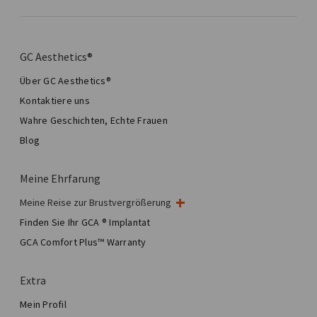
GC Aesthetics®
Über GC Aesthetics®
Kontaktiere uns
Wahre Geschichten, Echte Frauen
Blog
Meine Ehrfarung
Meine Reise zur Brustvergrößerung
Meine Brustoperation
Finden Sie Ihr GCA ® Implantat
Ästhetische Brustchirurgie
GCA Comfort Plus™ Warranty
Total Breast Reconstruction™
Extra
Mein Profil