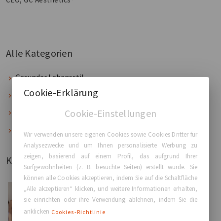
Alle Kategorien
Gesunder Lebensstil
Cookie-Erklärung
Dein Körper, deine Wahl
Tipps & Fakten
Cookie-Einstellungen
Sicherheit
Wir verwenden unsere eigenen Cookies sowie Cookies Dritter für
Analysezwecke und um Ihnen personalisierte Werbung zu
zeigen, basierend auf einem Profil, das aufgrund Ihrer
Kürzlich gepostet
Surfgewohnheiten (z. B. besuchte Seiten) erstellt wurde. Sie
können alle Cookies akzeptieren, indem Sie auf die Schaltfläche
„Alle akzeptieren“ klicken, und weitere Informationen erhalten,
Tipps & Fakten
sie einrichten oder ihre Verwendung ablehnen, indem Sie die
Fetttransfer vs. Brustimplantate: Was Ist Der
anklicken
Cookies-Richtlinie
Unterschied?