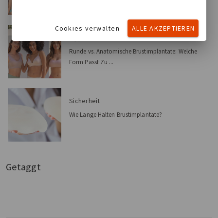
Cookies verwalten
ALLE AKZEPTIEREN
Tipps & Fakten
Runde vs. Anatomische Brustimplantate: Welche
Form Passt Zu ...
Sicherheit
Wie Lange Halten Brustimplantate?
Getaggt