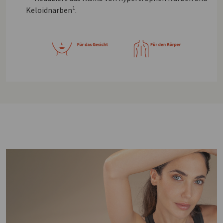
1
Keloidnarben
.