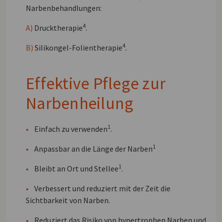
Narbenbehandlungen:
4
A)
Drucktherapie
.
4
B)
Silikongel-Folientherapie
.
Effektive Pflege zur
Narbenheilung
1
•
Einfach zu verwenden
.
1
•
Anpassbar an die Länge der Narben
1
•
Bleibt an Ort und Stellee
.
•
Verbessert und reduziert mit der Zeit die
Sichtbarkeit von Narben.
•
Reduziert das Risiko von hypertrophen Narben und