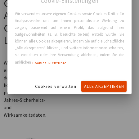
Cookie-Einstellungen
GC
Aesthetics®-
Wir verwenden unsere eigenen Cookies sowie Cookies Dritter für
Analysezwecke und um Ihnen personalisierte Werbung zu
Chirurgische
zeigen, basierend auf einem Profil, das aufgrund Ihrer
Surfgewohnheiten (z. B. besuchte Seiten) erstellt wurde. Sie
Lösungen
können alle Cookies akzeptieren, indem Sie auf die Schaltfläche
„Alle akzeptieren“ klicken, und weitere Informationen erhalten,
sie einrichten oder ihre Verwendung ablehnen, indem Sie die
anklicken
Wir entwickeln und
Cookies-Richtlinie
erzeugen Produkte,
denen Sie vertrauen
können, mit
Cookies verwalten
ALLE AKZEPTIEREN
prospektiven 10-
Jahres-Sicherheits-
und
Wirksamkeitsdaten.