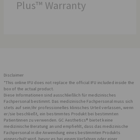
Plus™ Warranty
Disclaimer
*This online IFU does not replace the official IFU included inside the
box of the actual product.
Diese Informationen sind ausschließlich für medizinisches
Fachpersonal bestimmt. Das medizinische Fachpersonal muss sich
stets auf sein/ihr professionelles klinisches Urteil verlassen, wenn
er/sie beschließt, ein bestimmtes Produkt bei bestimmten
Patientinnen zu verwenden. GC Aesthetics® bietet keine
medizinische Beratung an und empfiehlt, dass das medizinische
Fachpersonal in die Anwendung eines bestimmten Produkts
eingeschult wird, bevor es bei einem Verfahren oder einer