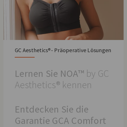
GC Aesthetics®- Präoperative Lösungen
Lernen Sie NOA™
by GC
Aesthetics® kennen
Entdecken Sie die
Garantie GCA Comfort