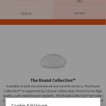
current
Status
The Round Collection™
Available in both microtextured and smooth surface, The Round
Collection™ is supported by 10-year safety data. Proven to be high
quality, safe round breast implants. The Round Collection™ provides
a wide range of products, including two types of gel cohesivity, and
Cookie-Erklärung
four different projections - from low to extra-high.