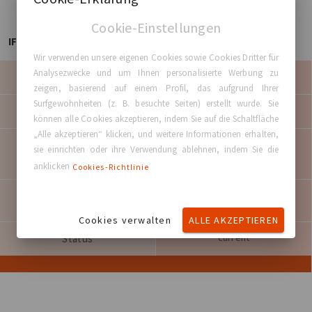
Cookie-Einstellungen
IFU table
Wir verwenden unsere eigenen Cookies sowie Cookies Dritter für
Analysezwecke und um Ihnen personalisierte Werbung zu
The Round Collection™
Product Name
zeigen, basierend auf einem Profil, das aufgrund Ihrer
Surfgewohnheiten (z. B. besuchte Seiten) erstellt wurde. Sie
xxxx
Product Lot Number
können alle Cookies akzeptieren, indem Sie auf die Schaltfläche
„Alle akzeptieren“ klicken, und weitere Informationen erhalten,
904647v01
Corresponding IFU - PCF
sie einrichten oder ihre Verwendung ablehnen, indem Sie die
Revision
anklicken
Cookies-Richtlinie
IFU - File
Cookies verwalten
ALLE AKZEPTIEREN
current
Status