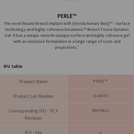
PERLE™
The novel Round Breast Implant with (r)evolutionary BioQ™ - Surface
technology and highly cohesive Emunomic™ Breast Tissue Dynamic
Gel. It has a unique smooth opaque surface and highly cohesive gel
with an exclusive formulation in a large range of sizes and
projections.¹
IFU table
PERLE™
Product Name
3103870
Product Lot Number
904765v1
Corresponding IFU - PCF
Revision
IFU - File