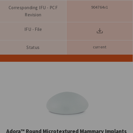
904764v1
Corresponding IFU - PCF
Revision
IFU - File
current
Status
Adora™ Round Microtextured Mammary Implants