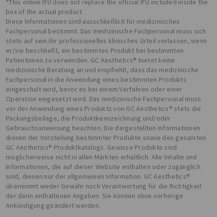
*This online IFU does not replace the official IFU included inside the
box of the actual product.
Diese Informationen sind ausschließlich für medizinisches
Fachpersonal bestimmt. Das medizinische Fachpersonal muss sich
stets auf sein/ihr professionelles klinisches Urteil verlassen, wenn
er/sie beschließt, ein bestimmtes Produkt bei bestimmten
Patientinnen zu verwenden. GC Aesthetics® bietet keine
medizinische Beratung an und empfiehlt, dass das medizinische
Fachpersonal in die Anwendung eines bestimmten Produkts
eingeschult wird, bevor es bei einem Verfahren oder einer
Operation eingesetzt wird. Das medizinische Fachpersonal muss
vor der Anwendung eines Produkts von GC Aesthetics® stets die
Packungsbeilage, die Produktkennzeichnung und/oder
Gebrauchsanweisung beachten. Die dargestellten Informationen
dienen der Vorstellung bestimmter Produkte sowie des gesamten
GC Aesthetics® Produktkatalogs. Gewisse Produkte sind
möglicherweise nicht in allen Märkten erhältlich. Alle Inhalte und
Informationen, die auf dieser Website enthalten oder zugänglich
sind, dienen nur der allgemeinen Information. GC Aesthetics®
übernimmt weder Gewähr noch Verantwortung für die Richtigkeit
der darin enthaltenen Angaben. Sie können ohne vorherige
Ankündigung geändert werden.