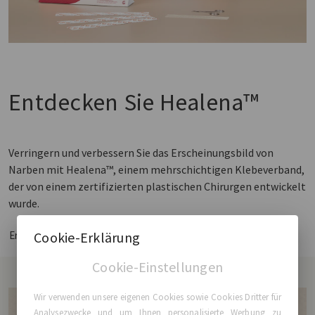
Entdecken Sie Healena™
Verringern und verbessern Sie das Erscheinungsbild von
Narben mit Healena™, einem mehrschichtigen Klebeverband,
der von einem zertifizierten plastischen Chirurgen entwickelt
wurde.
Cookie-Erklärung
Erfahren Sie mehr
Cookie-Einstellungen
Wir verwenden unsere eigenen Cookies sowie Cookies Dritter für
Analysezwecke und um Ihnen personalisierte Werbung zu