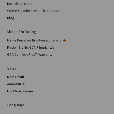
Kontaktiere uns
Wahre Geschichten, Echte Frauen
Blog
Meine Ehrfarung
Meine Reise zur Brustvergrößerung
Meine Brustoperation
Finden Sie Ihr GCA ® Implantat
Ästhetische Brustchirurgie
GCA Comfort Plus™ Warranty
Total Breast Reconstruction™
Extra
Mein Profil
Anmeldung
Für Chirurginnen
Language