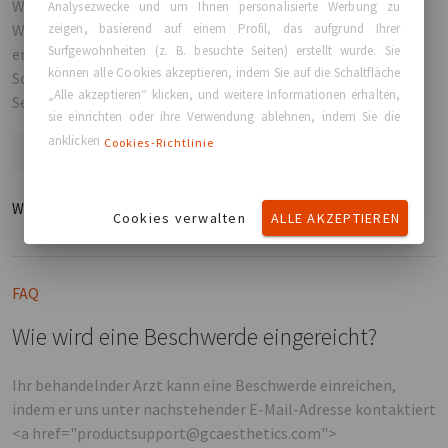
Wohlbefinden und beeinflusst Selbstvertrauen und
Analysezwecke und um Ihnen personalisierte Werbung zu
zeigen, basierend auf einem Profil, das aufgrund Ihrer
Widerstandsfähigkeit. Das Körperbild spielt ebenfalls eine
Surfgewohnheiten (z. B. besuchte Seiten) erstellt wurde. Sie
entscheidende Rolle, besonders angesichts der
können alle Cookies akzeptieren, indem Sie auf die Schaltfläche
Schönheitsstandards der Gesellschaft, die oft mit unserem
„Alle akzeptieren“ klicken, und weitere Informationen erhalten,
Selbstbild interferieren.
sie einrichten oder ihre Verwendung ablehnen, indem Sie die
anklicken
Cookies-Richtlinie
GCA
Identity
BodyImage
Weiterlesen
Cookies verwalten
ALLE AKZEPTIEREN
FAQ
Wie wird eine Beschwerde eingereicht?
Ihr behandelnder Arzt kann eine Beschwerde einreichen,
indem er uns unter nachstehender E-Mail-Adresse kontaktiert
<a href="productsupport@gcaesthetics.com">