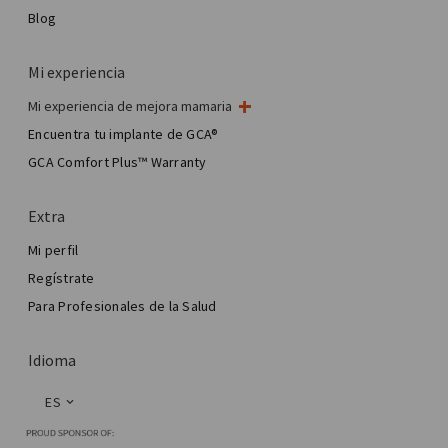
Blog
Mi experiencia
Mi experiencia de mejora mamaria
Mi cirugía de mama
Encuentra tu implante de GCA®
Cirugía estética mamaria
GCA Comfort Plus™ Warranty
Total Breast Reconstruction™
Extra
Mi perfil
Regístrate
Para Profesionales de la Salud
Idioma
ES