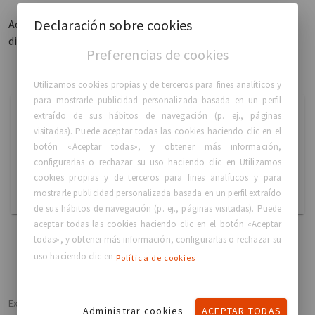
Declaración sobre cookies
Aquí tienes los cirujanos más recientes añadidos en el
directorio
Preferencias de cookies
Utilizamos cookies propias y de terceros para fines analíticos y
para mostrarle publicidad personalizada basada en un perfil
extraído de sus hábitos de navegación (p. ej., páginas
时述党 时述党
visitadas). Puede aceptar todas las cookies haciendo clic en el
Breast Augmentation
botón «Aceptar todas», y obtener más información,
13586072997
configurarlas o rechazar su uso haciendo clic en Utilizamos
shishudang@qq.com
cookies propias y de terceros para fines analíticos y para
中国, 成都市
mostrarle publicidad personalizada basada en un perfil extraído
de sus hábitos de navegación (p. ej., páginas visitadas). Puede
aceptar todas las cookies haciendo clic en el botón «Aceptar
todas», y obtener más información, configurarlas o rechazar su
uso haciendo clic en
Política de cookies
Exención de responsabilidad:
Administrar cookies
ACEPTAR TODAS