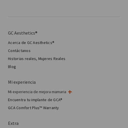
GC Aesthetics®
Acerca de GC Aesthetics®
Contáctanos
Historias reales, Mujeres Reales
Blog
Mi experiencia
Mi experiencia de mejora mamaria
Mi cirugía de mama
Encuentra tu implante de GCA®
Cirugía estética mamaria
GCA Comfort Plus™ Warranty
Total Breast Reconstruction™
Extra