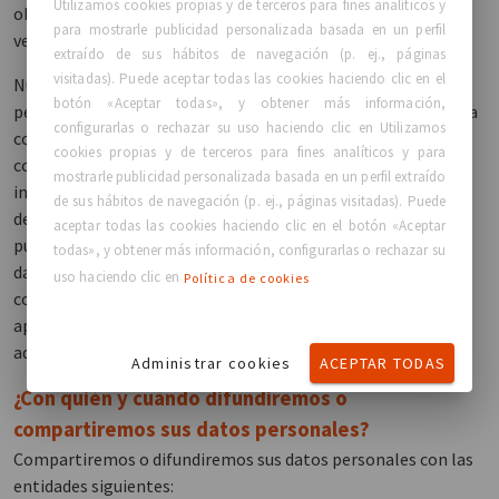
Utilizamos cookies propias y de terceros para fines analíticos y
obligación contractual que hemos adquirido con usted puede
para mostrarle publicidad personalizada basada en un perfil
verse afectada.
extraído de sus hábitos de navegación (p. ej., páginas
visitadas). Puede aceptar todas las cookies haciendo clic en el
Nuestro interés legítimo: Podemos tratar sus datos
botón «Aceptar todas», y obtener más información,
personales basándonos en nuestros intereses legítimos para
configurarlas o rechazar su uso haciendo clic en Utilizamos
comunicarnos con usted y gestionar nuestras interacciones
cookies propias y de terceros para fines analíticos y para
con usted relativas a nuestros productos y servicios, la
mostrarle publicidad personalizada basada en un perfil extraído
investigación científica y oportunidades educativas. Además
de sus hábitos de navegación (p. ej., páginas visitadas). Puede
de los demás derechos que se puedan describir más adelante,
aceptar todas las cookies haciendo clic en el botón «Aceptar
puede tener derecho a oponerse a este tratamiento de sus
todas», y obtener más información, configurarlas o rechazar su
datos personales. Puede registrar su oposición
uso haciendo clic en
Política de cookies
comunicándose con nosotros de la manera descrita en el
apartado «cómo ponerse en contacto con nosotros» más
adelante.
Administrar cookies
ACEPTAR TODAS
¿Con quién y cuándo difundiremos o
compartiremos sus datos personales?
Compartiremos o difundiremos sus datos personales con las
entidades siguientes: