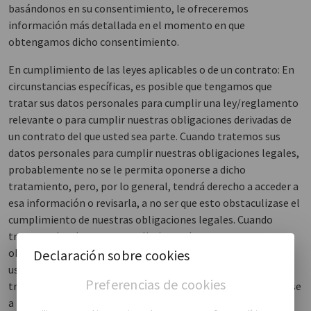
basándonos en su consentimiento, le ofreceremos
información más detallada en el momento en que
obtengamos dicho consentimiento.
En cumplimiento de las leyes aplicables o de un contrato: En
circunstancias específicas, es posible que tengamos que
tratar sus datos personales para cumplir una ley/reglamento
relevante o para cumplir nuestras obligaciones derivadas de
un contrato del que usted sea parte. Cuando tratemos sus
datos personales para cumplir nuestras obligaciones legales,
probablemente no se le permita oponerse a dicho
tratamiento, pero, por lo general, tendrá derecho a acceder a
esa información o revisarla, a no ser que esto obstaculizase el
cumplimiento de nuestras obligaciones legales. Cuando
tratemos los datos en cumplimiento de nuestras
obligaciones contractuales derivadas de un contrato del que
Declaración sobre cookies
usted sea parte, es posible que no pueda oponerse a dicho
Preferencias de cookies
tratamiento, o si decide retirar su consentimiento u oponerse
a nuestro tratamiento, nuestra capacidad para cumplir una