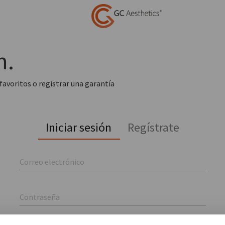
n.
 favoritos o registrar una garantía
Iniciar sesión
Regístrate
Correo electrónico
Contraseña
Mantenme conectado