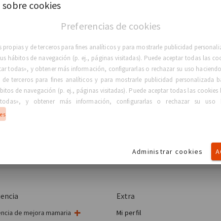
 sobre cookies
Preferencias de cookies
Iniciar sesión
 propias y de terceros para fines analíticos y para mostrarle publicidad persona
He olvidado mi contraseña
 sus hábitos de navegación (p. ej., páginas visitadas). Puede aceptar todas las co
tar todas», y obtener más información, configurarlas o rechazar su uso haciendo 
 de terceros para fines analíticos y para mostrarle publicidad personalizada b
bitos de navegación (p. ej., páginas visitadas). Puede aceptar todas las cookies 
l asesoramiento, diagnóstico o tratamiento médico profesional. Todo e
todas», y obtener más información, configurarlas o rechazar su uso 
informativos. GC Aesthetics® no ofrece garantía alguna de la exactitud d
ies
odificarse sin previo aviso. Le recomendamos que confirme con otras
ción relativa a su estado médico o tratamiento.
Administrar cookies
A
iencia
Extra
encia de mejora mamaria
Mi perfil