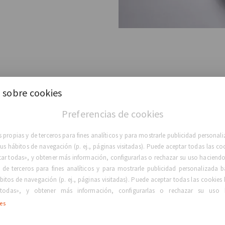
 sobre cookies
Anatóm
Preferencias de cookies
 propias y de terceros para fines analíticos y para mostrarle publicidad persona
También conocidos como "
 sus hábitos de navegación (p. ej., páginas visitadas). Puede aceptar todas las co
ofrecen un contorno más su
tar todas», y obtener más información, configurarlas o rechazar su uso haciendo 
inferior del seno, debajo d
 de terceros para fines analíticos y para mostrarle publicidad personalizada b
bitos de navegación (p. ej., páginas visitadas). Puede aceptar todas las cookies 
todas», y obtener más información, configurarlas o rechazar su uso 
Beneficios
ies