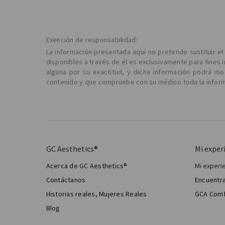
Exención de responsabilidad:
La información presentada aquí no pretende sustituir e
disponibles a través de él es exclusivamente para fines 
alguna por su exactitud, y dicha información podrá m
contenido y que compruebe con su médico toda la informa
GC Aesthetics®
Mi exper
Acerca de GC Aesthetics®
Mi experi
Mi cir
Contáctanos
Encuentra
Cirugía
Historias reales, Mujeres Reales
GCA Comf
Total 
Blog