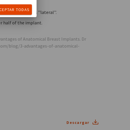
s natural.
CEPTAR TODAS
on una mama más ''lateral''.
r half of the implant.
Advantages of Anatomical Breast Implants. Dr
.com/blog/3-advantages-of-anatomical-
Descargar