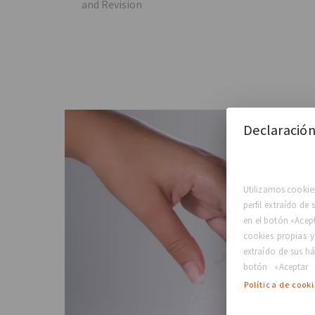
and Revision
Declaración
Utilizamos cookies
perfil extraído de
en el botón «Acep
cookies propias y
extraído de sus há
botón «Aceptar 
Política de cook