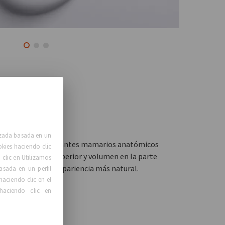
ico
lizada basada en un
lágrima", los implantes mamarios anatómicos
okies haciendo clic
ave en la parte superior y volumen en la parte
clic en Utilizamos
el pezón, para una apariencia más natural.
asada en un perfil
haciendo clic en el
haciendo clic en