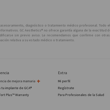
l asesoramiento, diagnóstico o tratamiento médico profesional. Todo e
informativos. GC Aesthetics® no ofrece garantía alguna de la exactitud d
odificarse sin previo aviso. Le recomendamos que confirme con otras
ción relativa a su estado médico o tratamiento.
iencia
Extra
encia de mejora mamaria
Mi perfil
ugía de mama
 tu implante de GCA®
Regístrate
 estética mamaria
ort Plus™ Warranty
Para Profesionales de la Salud
Breast Reconstruction™