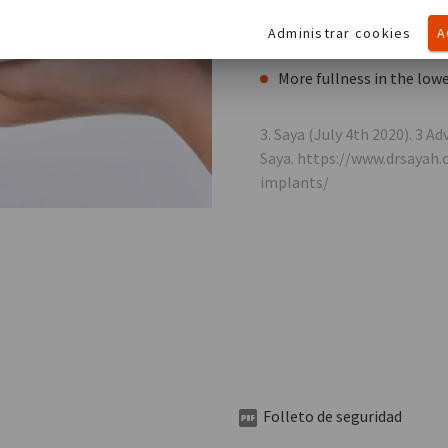
Una apariencia mucho má
Administrar cookies
A
Generalmente asociado c
More fullness in the lowe
3. Saya (July 4th 2020). 3 
Saya. https://www.drsayah
implants/
Folleto de seguridad