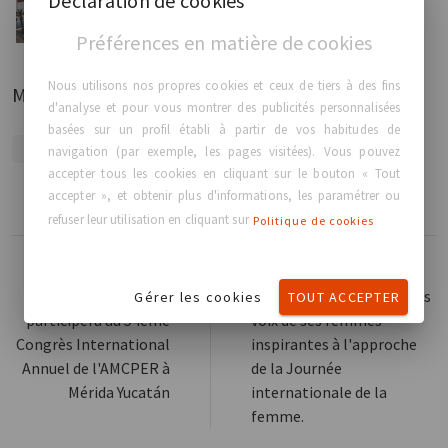
Déclaration de cookies
présence en tant qu...
Préférences en matière de cookies
Nous utilisons nos propres cookies et ceux de tiers à des fins
Mots clés
d'analyse et pour vous montrer des publicités personnalisées
basées sur un profil établi à partir de vos habitudes de
GCA EVENT, CONGRESS, BBM
navigation (par exemple, les pages visitées). Vous pouvez
accepter tous les cookies en cliquant sur le bouton « Tout
accepter », et obtenir plus d'informations, les paramétrer ou
refuser leur utilisation en cliquant sur
Politique de cookies
Lire plus
Lire plus
GC Aesthetics®
GC Aesthetics® célèbre les
Gérer les cookies
TOUT ACCEPTER
participera au 54ème
voix de ses femmes
Congrès International
inspirantes à l'approche
Annuel de l'AMCPER à
de la Journée
Mérida Yucatán
internationale de la
femme.