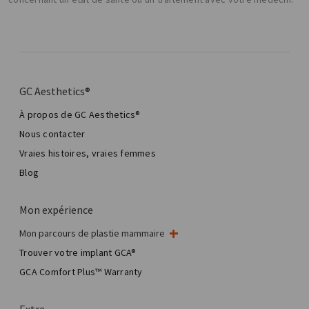
GC Aesthetics®
À propos de GC Aesthetics®
Nous contacter
Vraies histoires, vraies femmes
Blog
Mon expérience
Mon parcours de plastie mammaire
Ma chirurgie mammaire
Trouver votre implant GCA®
Chirurgie esthétique mammaire
GCA Comfort Plus™ Warranty
Total Breast Reconstruction™
Extra