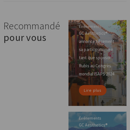
Recommandé
Événements
GC Aesthetics®
pour vous
annonce fièrement
sa participation en
tant que sponsor
Rubis au Congrès
mondial ISAPS 2024
Lire plus
Événements
GC Aesthetics®