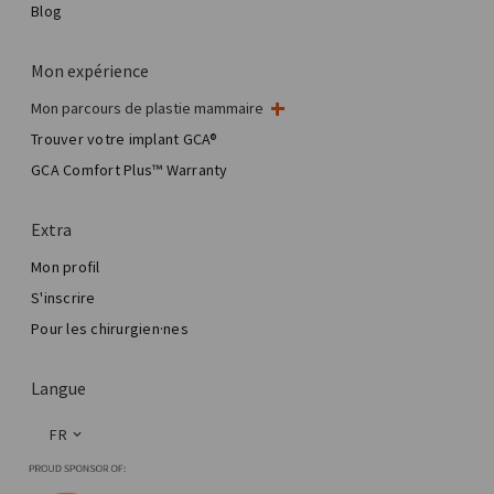
Blog
Mon expérience
Mon parcours de plastie mammaire
Ma chirurgie mammaire
Trouver votre implant GCA®
Chirurgie esthétique mammaire
GCA Comfort Plus™ Warranty
Total Breast Reconstruction™
Extra
Mon profil
S'inscrire
Pour les chirurgien·nes
Langue
FR