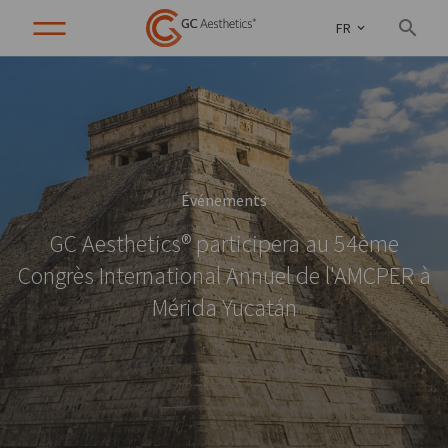
FR
Événements
GC Aesthetics® participera au 54ème
Congrès International Annuel de l'AMCPER à
Mérida Yucatán