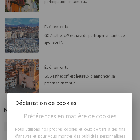
participation en tant qu...
Événements
GC Aesthetics® est ravi de participer en tant que
sponsor Pl...
Événements
GC Aesthetics® est heureux d'annoncer sa
présence en tant qu...
Déclaration de cookies
Mots clés
Préférences en matière de cookies
GCA EVENTS
GCA LATAM
Nous utilisons nos propres cookies et ceux de tiers à des fins
d'analyse et pour vous montrer des publicités personnalisées