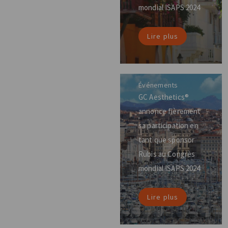
mondial ISAPS 2024
Lire plus
Événements
GC Aesthetics®
annonce fièrement
sa participation en
tant que sponsor
Rubis au Congrès
mondial ISAPS 2024
Lire plus