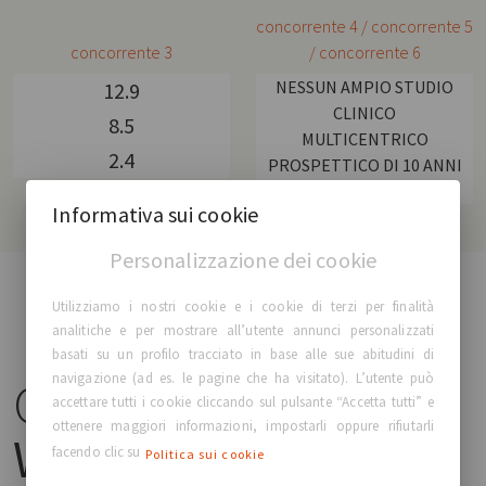
concorrente 4 / concorrente 5
concorrente 3
/ concorrente 6
NESSUN AMPIO STUDIO
12.9
CLINICO
8.5
MULTICENTRICO
2.4
PROSPETTICO DI 10 ANNI
DISPONIBILE
Informativa sui cookie
Personalizzazione dei cookie
Utilizziamo i nostri cookie e i cookie di terzi per finalità
analitiche e per mostrare all’utente annunci personalizzati
basati su un profilo tracciato in base alle sue abitudini di
navigazione (ad es. le pagine che ha visitato). L’utente può
GCA
Comfort Plus™
accettare tutti i cookie cliccando sul pulsante “Accetta tutti” e
ottenere maggiori informazioni, impostarli oppure rifiutarli
Warranty
facendo clic su
Politica sui cookie