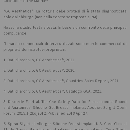
Colletion™ e The Matrix™
*GC Aesthetics®: La rottura delle protesi di è stata diagnosticata
solo dal chirurgo (non nella coorte sottoposta a RM).
Nessuno studio testa a testa. In base a un confronto delle principali
complicanze.
*I marchi commerciali di terzi utilizzati sono marchi commerciali di
proprietà dei rispettivi proprietari.
1. Dati di archivio, GC Aesthetics®, 2021.
2. Dati di archivio, GC Aesthetics®, 2020.
3. Dati di archivio, GC Aesthetics®, Countries Sales Report, 2021.
4. Dati di archivio, GC Aesthetics®, Catalogo GCA, 2021.
5. Deuteille F, et al. Ten-Year Safety Data for Eurosilicone's Round
and Anatomical Silicone Gel Breast Implants. Aesthet Surg J Open
Forum. 2019;1(2):ojz012. Published 2019 Apr 27.
6. Spear SL, et al. Allergan Silicone Breast Implant U.S. Core Clinical
Study Group. Natrelle round silicone breast implants: Core Study