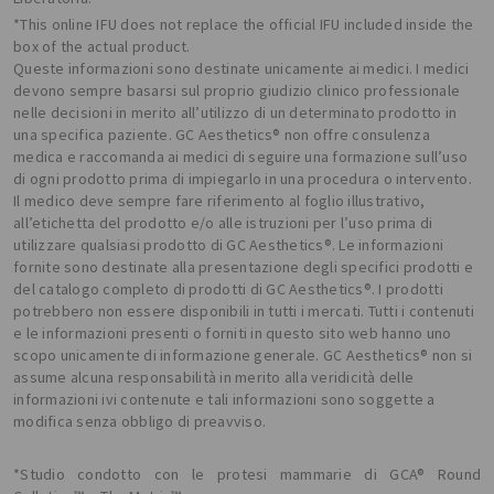
*This online IFU does not replace the official IFU included inside the
box of the actual product.
Queste informazioni sono destinate unicamente ai medici. I medici
devono sempre basarsi sul proprio giudizio clinico professionale
nelle decisioni in merito all’utilizzo di un determinato prodotto in
una specifica paziente. GC Aesthetics® non offre consulenza
medica e raccomanda ai medici di seguire una formazione sull’uso
di ogni prodotto prima di impiegarlo in una procedura o intervento.
Il medico deve sempre fare riferimento al foglio illustrativo,
all’etichetta del prodotto e/o alle istruzioni per l’uso prima di
utilizzare qualsiasi prodotto di GC Aesthetics®. Le informazioni
fornite sono destinate alla presentazione degli specifici prodotti e
del catalogo completo di prodotti di GC Aesthetics®. I prodotti
potrebbero non essere disponibili in tutti i mercati. Tutti i contenuti
e le informazioni presenti o forniti in questo sito web hanno uno
scopo unicamente di informazione generale. GC Aesthetics® non si
assume alcuna responsabilità in merito alla veridicità delle
informazioni ivi contenute e tali informazioni sono soggette a
modifica senza obbligo di preavviso.
*Studio condotto con le protesi mammarie di GCA® Round