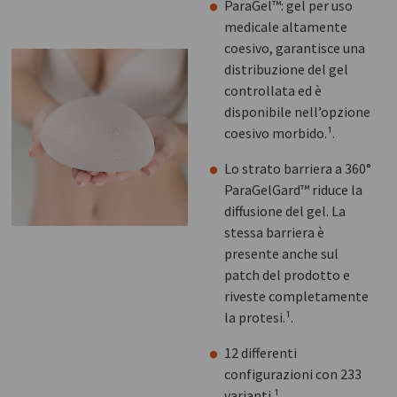
ParaGel™: gel per uso
medicale altamente
coesivo, garantisce una
distribuzione del gel
controllata ed è
disponibile nell’opzione
coesivo morbido.¹.
Lo strato barriera a 360°
ParaGelGard™ riduce la
diffusione del gel. La
stessa barriera è
presente anche sul
patch del prodotto e
riveste completamente
la protesi.¹.
12 differenti
configurazioni con 233
varianti.¹.