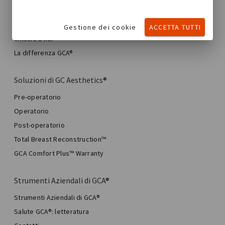
Notizie GC Aesthetics®
Trovaci
Gestione dei cookie
ACCETTA TUTTI
Unisciti a noi
La differenza GCA®
Soluzioni di GC Aesthetics®
Pre-operatorio
Operatorio
Post-operatorio
Total Breast Reconstruction™
GCA Comfort Plus™ Warranty
Strumenti Aziendali di GCA®
Strumenti Aziendali di GCA®
Salute GCA®: letteratura