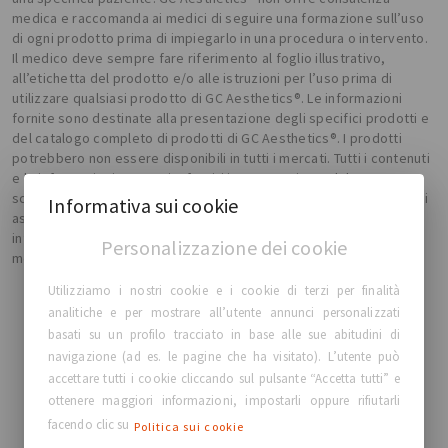
medica e raccomanda ai medici di seguire una formazione sull’uso
di ogni prodotto prima di impiegarlo in una procedura o intervento.
Il medico deve sempre fare riferimento al foglio illustrativo,
all’etichetta del prodotto e/o alle istruzioni per l’uso prima di
utilizzare qualsiasi prodotto di GC Aesthetics®. Le informazioni
fornite sono destinate alla presentazione degli specifici prodotti e
del catalogo completo di prodotti di GC Aesthetics®. I prodotti
potrebbero non essere disponibili in tutti i mercati. Tutti i contenuti
e le informazioni presenti o forniti in questo sito web hanno uno
scopo unicamente di informazione generale. GC Aesthetics® non si
Informativa sui cookie
assume alcuna responsabilità in merito alla veridicità delle
informazioni ivi contenute e tali informazioni sono soggette a
Personalizzazione dei cookie
modifica senza obbligo di preavviso.
Utilizziamo i nostri cookie e i cookie di terzi per finalità
analitiche e per mostrare all’utente annunci personalizzati
basati su un profilo tracciato in base alle sue abitudini di
navigazione (ad es. le pagine che ha visitato). L’utente può
Informazioni su GC Aesthetics®
accettare tutti i cookie cliccando sul pulsante “Accetta tutti” e
ottenere maggiori informazioni, impostarli oppure rifiutarli
Informazioni su GC Aesthetics®
facendo clic su
Politica sui cookie
La squadra di GCA®