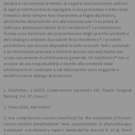
medica e raccomanda ai medici di seguire una formazione sull’uso
di ogni prodotto prima di impiegarlo in una procedura o intervento.
Il medico deve sempre fare riferimento al foglio illustrativo,
all’etichetta del prodotto e/o alle istruzioni per l’uso prima di
utilizzare qualsiasi prodotto di GC Aesthetics®. Le informazioni
fornite sono destinate alla presentazione degli specifici prodotti e
del catalogo completo di prodotti di GC Aesthetics®. I prodotti
potrebbero non essere disponibili in tutti i mercati. Tutti i contenuti
e le informazioni presenti o forniti in questo sito web hanno uno
scopo unicamente di informazione generale. GC Aesthetics® non si
assume alcuna responsabilità in merito alla veridicità delle
informazioni ivi contenute e tali informazioni sono soggette a
modifica senza obbligo di preavviso.
1. Gladfelter, J (2007). Compression Garments 101. Plastic Surgical
Nursing: Vol. 27, Issue 2.
2. Tytex 2020, dati interni.
3. Are compression corsets beneficial for the treatment of breast
cancer-related lymphedema? New opportunities in physiotherapy
treatment -a preliminary report, Handsdorfer-Korzon R. et al, Onco