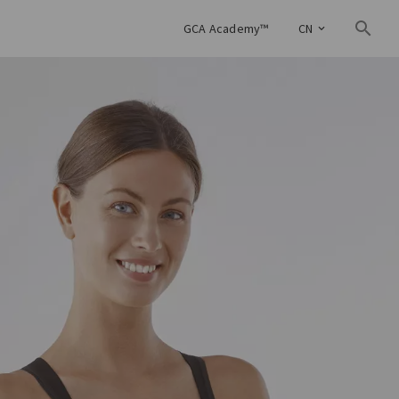
GCA Academy™
CN