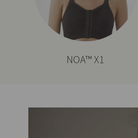
NOA™ X1