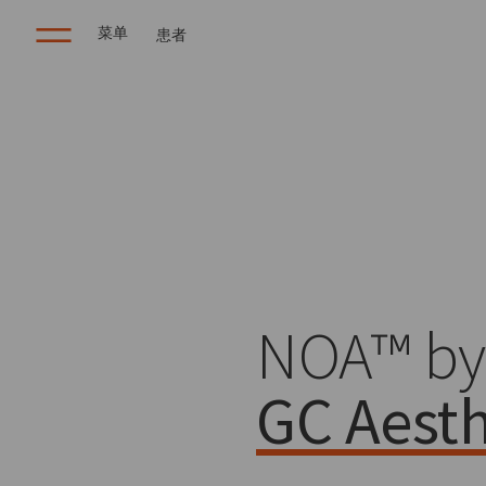
菜单
患者
NOA™ by
GC Aesth