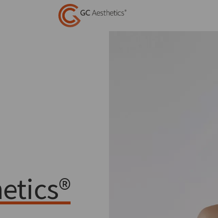
etics®